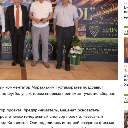
19
В
п
Д
Л
29
Т
д
п
У
ный комментатор Мирзахаким Тухтамирзаев поздравил
 по футболу, в котором впервые принимает участие сборная
М
ор проекта, предприниматель, меценат, основатель
ров, а также генеральный спонсор проекта, известный
од Халниязов. Они поделились историей создания фильма,