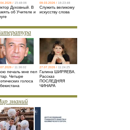
.04.2026 /
15:48:06
09.03.2026 /
16:23:48
иктор Духовный. В
Служить великому
амять об Учителе и
искусству слова
руге
итература
.07.2026 /
11:36:02
27.07.2026 /
11:24:25
вою печаль мне пел
Галина ШИРЯЕВА.
утар. Четыре
Рассказ
оэтических голоса
ПОСЛЕДНЯЯ
збекистана
ЧИНАРА
ир знаний