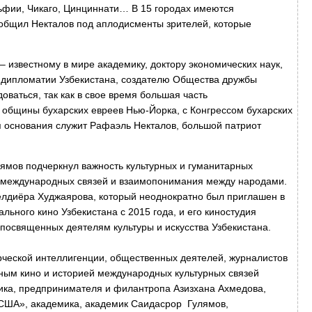
ьфии, Чикаго, Цинциннати… В 15 городах имеются
общил Некталов под аплодисменты зрителей, которые
 известному в мире академику, доктору экономических наук,
 дипломатии Узбекистана, создателю Общества дружбы
оваться, так как в свое время большая часть
 общины бухарских евреев Нью-Йорка, с Конгрессом бухарских
я основания служит Рафаэль Некталов, большой патриот
лямов подчеркнул важность культурных и гуманитарных
 международных связей и взаимопонимания между народами.
елдиёра Худжаярова, который неоднократно был приглашен в
ьного кино Узбекистана с 2015 года, и его киностудия
 посвященных деятелям культуры и искусства Узбекистана.
ческой интеллигенции, общественных деятелей, журналистов
ным кино и историей международных культурных связей
ика, предпринимателя и филантропа Азизхана Ахмедова,
 США», академика, академик Саидасрор Гулямов,