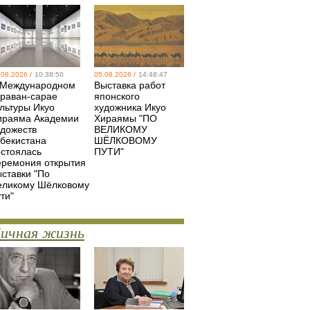
.08.2026 /
10:38:50
05.08.2026 /
14:48:47
 Международном
Выставка работ
араван-сарае
японского
ультуры Икуо
художника Икуо
ираяма Академии
Хираямы "ПО
удожеств
ВЕЛИКОМУ
збекистана
ШЁЛКОВОМУ
остоялась
ПУТИ"
еремония открытия
ыставки "По
еликому Шёлковому
ти"
ичная жизнь