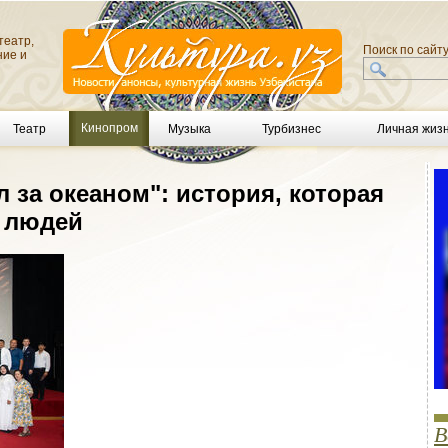
театр,
Поиск по сайт
ние и
Кинопром
Театр
Музыка
Турбизнес
Личная жиз
л за океаном": история, которая
 людей
В