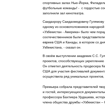
спортивных залах Нью-Йорка, Филадел
футбольные команды! - с гордостью со
заполнили зал кинотеатра.
Саидахрору Саидахмедовичу Гулямову –
одному из основоположников народной
«Узбекистан - Америка» было чем порад
соотечественников были представители
евреев США и Канады, в котором со дн
Узбекистана, - сказал он.
В своём выступлении академик С.С. Гу
проектов, способствующих укреплению
Он отметил деятельность продюсера К
США для участия фестивалей документал
осуществила ряд уникальных проектов,
Премьера собрала представителей твор
и гостей, интересующихся документаль
профессора Бахтиера Урдашева, истор
члена общества дружбы «Узбекистан –