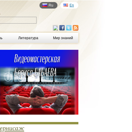
Ru
En
у
нь
Литература
Мир знаний
ернисаж