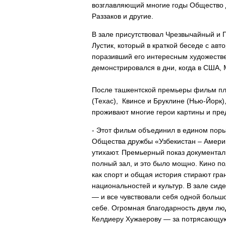
возглавляющий многие годы Общество 
Раззаков и другие.
В зале присутствовал Чрезвычайный и 
Лустик, который в краткой беседе с ав
поразивший его интересным художестве
демонстрировался в дни, когда в США,
После ташкентской премьеры фильм пла
(Техас), Квинсе и Бруклине (Нью-Йорк)
проживают многие герои картины и пре
- Этот фильм объединил в едином порыв
Общества дружбы «Узбекистан – Амери
утихают. Премьерный показ документа
полный зал, и это было мощно. Кино пол
как спорт и общая история стирают гр
национальностей и культур. В зале сид
— и все чувствовали себя одной больш
себе. Огромная благодарность двум люд
Келдиеру Хужаерову — за потрясающую