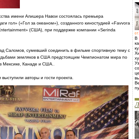
усства имени Алишера Навои состоялась премьера
ги гол» («Гол за океаном»), созданного киностудией «Favvora
 Entertainment» (США), при поддержке компании «Serinda
07
В
к
к
ад Саломов, сумевший соединить в фильме спортивную тему с
Х
 судьбами земляков в США предстоящим Чемпионатом мира по
х
У
в Мексике, Канаде и США..
с
ц
выступили авторы и гости проекта.
в
В
пу
Л