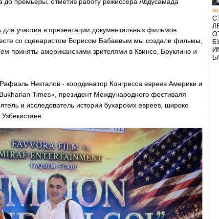
ла до премьеры, отметив работу режиссера Абдусамада
30
С
Л
 для участия в презентации документальных фильмов
О
 Вместе со сценаристом Борисом Бабаевым мы создали фильмы,
Б
И
ем приняты американскими зрителями в Квинсе, Бруклине и
Б
Рафаэль Некталов - координатор Конгресса евреев Америки и
 Bukharian Times», президент Международного фестиваля
тель и исследователь истории бухарских евреев, широко
в Узбекистане.