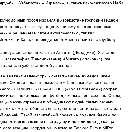
дружбы «Узбекистан – Израиль», а также кино-режиссер Наби
Полномочный посол Израиля в Узбекистане господин Гидеон
тором строк дал высокую оценку фильму «Гол за океаном»,
нным решением и своей актуальностью, так как
 Мексике и Канаде проводится Чемпионат мира по футболу
нируется скоро показать в Атланте (Джорджия), Хьюстоне
, Филадельфии (Пенсильвания) и Чикаго (Иллионис), где
дставители узбекистанской диаспоры.
е Ташкент и Нью-Йорк, - сказал Азизхан Ахмедов, член
ка». Эмоции после премьеры в «Панораме» до сих пор не
льного «UMMON ORTIDAGI GOL» («Гол за океаном») собрал
училось не столько про футбол, сколько про всех нас. О том,
аницы между странами и объединяют людей самых разных
ели дипломаты, общественные деятели, гости из разных стран
ой семьей. Такой масштабный проект не родился бы сам по
ям, которые вложили в него душу и довели дело до конца:
 организацию, координацию команд Favvora Film и MiRaf