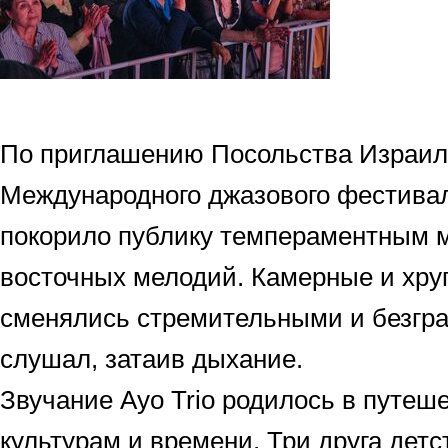
По приглашению Посольства Израил
Международного джазового фестивал
покорило публику темпераментным 
восточных мелодий. Камерные и хр
сменялись стремительными и безгр
слушал, затаив дыхание.
Звучание Ayo Trio родилось в путеш
культурам и времени. Три друга детс