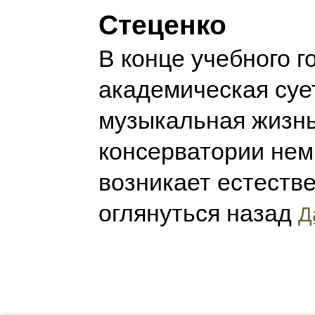
Стеценко
В конце учебного го
академическая сует
музыкальная жизн
консерватории немн
возникает естеств
оглянуться назад
Д