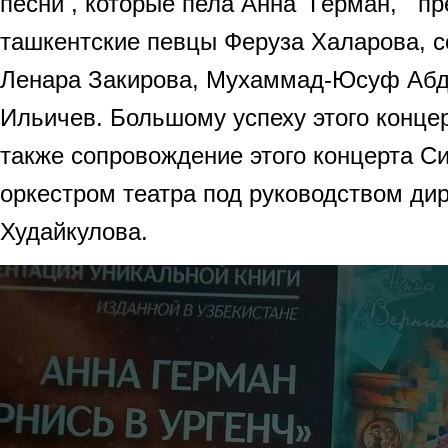
песни , которые пела Анна Герман, п
ташкентские певцы Феруза Халарова, 
Ленара Закирова, Мухаммад-Юсуф Абд
Ильичев. Большому успеху этого конце
также сопровождение этого концерта 
оркестром театра под руководством д
Худайкулова.