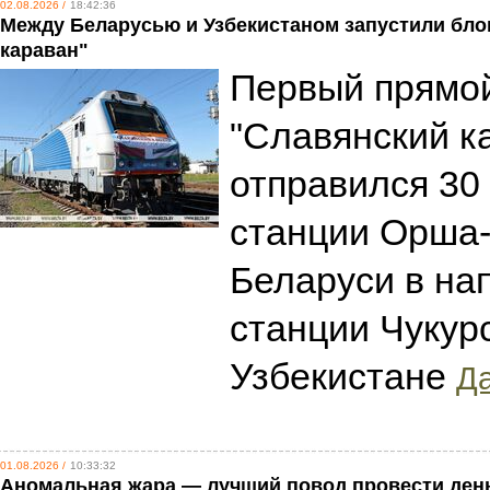
02.08.2026 /
18:42:36
Между Беларусью и Узбекистаном запустили бло
караван"
Первый прямой
"Славянский к
отправился 30
станции Орша-
Беларуси в на
станции Чукур
Узбекистане
Да
01.08.2026 /
10:33:32
Аномальная жара — лучший повод провести день 