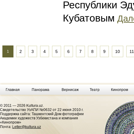
Республики Э
Кубатовым
Дале
2
3
4
5
6
7
8
9
10
11
1
Главная
Панорама
Вернисаж
Театр
Кинопром
© 2011 — 2026 Kultura.uz.
Cвидетельство УзАПИ №0632 от 22 июня 2010 г.
Поддержка сайта: Ташкентский Дом фотографии
Академии художеств Узбекистана и компания
«Кинопром»
Почта:
Letter@kultura.uz