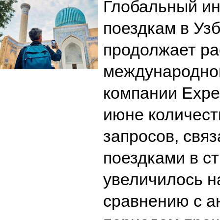
Глобальный ин
поездкам в Уз
продолжает ра
международной
компании Exped
июне количест
запросов, связ
поездками в ст
увеличилось н
сравнению с а