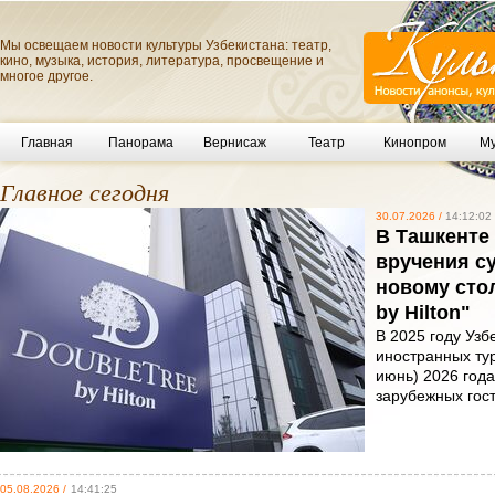
Мы освещаем новости культуры Узбекистана: театр,
кино, музыка, история, литература, просвещение и
многое другое.
Главная
Панорама
Вернисаж
Театр
Кинопром
Му
Главное сегодня
30.07.2026 /
14:12:02
В Ташкенте
вручения с
новому сто
by Hilton"
В 2025 году Узб
иностранных тур
июнь) 2026 года
зарубежных гос
05.08.2026 /
14:41:25