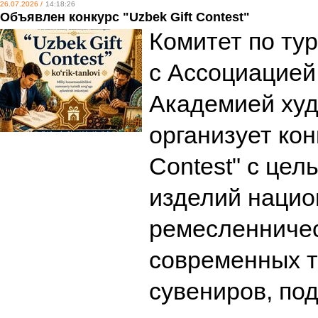
26.07.2026 /
14:18:26
Объявлен конкурс "Uzbek Gift Contest"
Комитет по ту
с Ассоциацией
Академией ху
организует кон
Contest" с це
изделий нацио
ремесленничес
современных т
сувениров, по