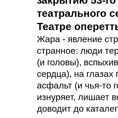
закрытию 53-го
театрального с
Театре оперетт
Жара - явление ст
странное: люди те
(и головы), вспыхи
сердца), на глазах
асфальт (и чья-то 
изнуряет, лишает в
доводит до катале