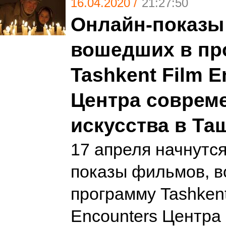
16.04.2020 /
21:27:50
Онлайн-показы
вошедших в пр
Tashkent Film E
Центра соврем
искусства в Та
17 апреля начнутс
показы фильмов, 
программу Tashkent
Encounters Центра