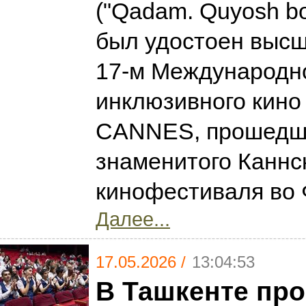
("Qadam. Quyosh bol
был удостоен высш
17-м Международн
инклюзивного кин
CANNES, прошедш
знаменитого Каннс
кинофестиваля во
Далее...
17.05.2026 /
13:04:53
В Ташкенте пр