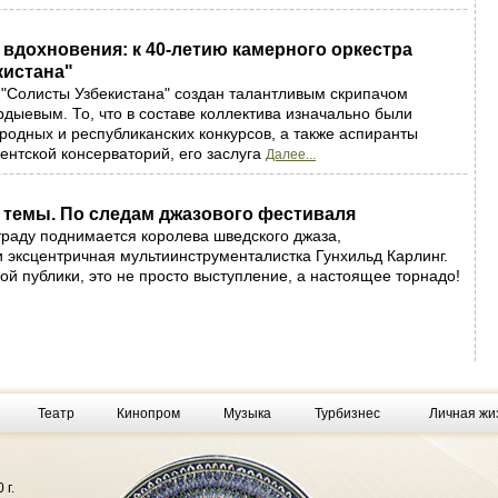
е вдохновения: к 40-летию камерного оркестра
кистана"
"Солисты Узбекистана" создан талантливым скрипачом
ыевым. То, что в составе коллектива изначально были
одных и республиканских конкурсов, а также аспиранты
ентской консерваторий, его заслуга
Далее...
 темы. По следам джазового фестиваля
страду поднимается королева шведского джаза,
 эксцентричная мультиинструменталистка Гунхильд Карлинг.
кой публики, это не просто выступление, а настоящее торнадо!
Театр
Кинопром
Музыка
Турбизнес
Личная жи
 г.