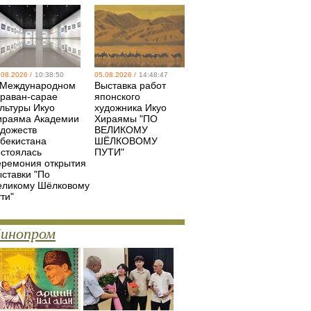
.08.2026 /
10:38:50
05.08.2026 /
14:48:47
 Международном
Выставка работ
араван-сарае
японского
ультуры Икуо
художника Икуо
ираяма Академии
Хираямы "ПО
удожеств
ВЕЛИКОМУ
збекистана
ШЁЛКОВОМУ
остоялась
ПУТИ"
еремония открытия
ыставки "По
еликому Шёлковому
ти"
инопром