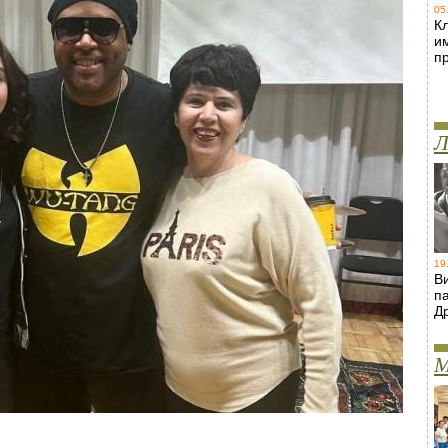
05
Кл
и
п
Л
19
В
п
Д
М