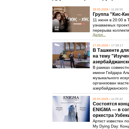
29.05.2026 /
11:06:50
Группа "Кис-Ки
11 июня в 20:00 в 
узнаваемых проект
перерыва коллекти
Далее...
27.05.2026 /
17:39:17
В Ташкенте дл
на тему "Изуч
азербайджанско
В рамках совместн
имени Гейдара Али
музыкального иск
организован масте
азербайджанского 
26.05.2026 /
11:05:42
Состоятся конц
ENIGMA — в со
оркестра Узбек
Артист известен по
My Dying Day. Конц