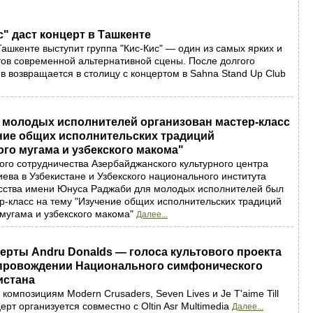
с" даст концерт в Ташкенте
Ташкенте выступит группа "Кис-Кис" — один из самых ярких и
ов современной альтернативной сцены. После долгого
в возвращается в столицу с концертом в Sahna Stand Up Club
я молодых исполнителей организован мастер-класс
ение общих исполнительских традиций
го мугама и узбекского макома"
ого сотрудничества Азербайджанского культурного центра
ева в Узбекистане и Узбекского национального института
усства имени Юнуса Раджаби для молодых исполнителей был
р-класс на тему "Изучение общих исполнительских традиций
мугама и узбекского макома"
Далее...
ерты Andru Donalds — голоса культового проекта
провождении Национального симфонического
истана
 композициям Modern Crusaders, Seven Lives и Je T'aime Till
ерт организуется совместно с Oltin Asr Multimedia
Далее...