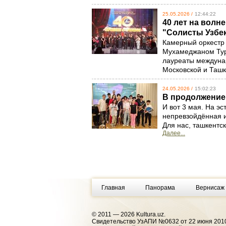
25.05.2026 /
12:44:22
40 лет на волн
"Солисты Узбе
Камерный оркестр 
Мухамеджаном Турд
лауреаты междунар
Московской и Ташк
24.05.2026 /
15:02:23
В продолжение
И вот 3 мая. На э
непревзойдённая и
Для нас, ташкентс
Далее...
Главная
Панорама
Вернисаж
© 2011 — 2026 Kultura.uz.
Cвидетельство УзАПИ №0632 от 22 июня 2010