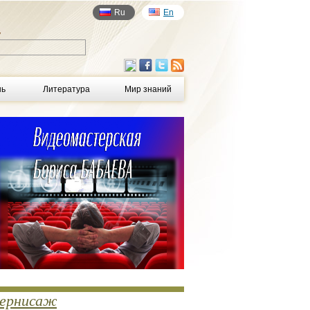
Ru
En
у
нь
Литература
Мир знаний
ернисаж