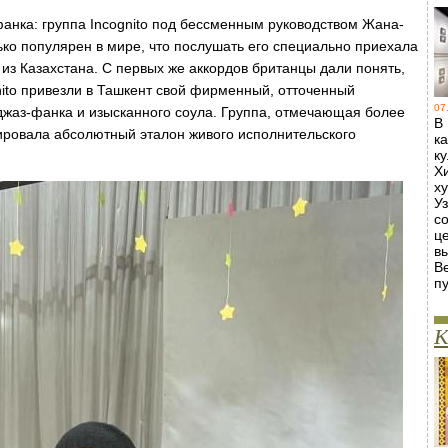
фанка: группа Incognito под бессменным руководством Жана-
ько популярен в мире, что послушать его специально приехала
из Казахстана. С первых же аккордов британцы дали понять,
gnito привезли в Ташкент свой фирменный, отточенный
07
джаз-фанка и изысканного соула. Группа, отмечающая более
В
ировала абсолютный эталон живого исполнительского
к
к
Х
х
У
с
ц
в
В
пу
К