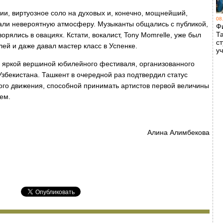
ии, виртуозное соло на духовых и, конечно, мощнейший,
08
али невероятную атмосферу. Музыканты общались с публикой,
Ф
Т
орялись в овациях. Кстати, вокалист, Tony Momrelle, уже был
с
ей и даже давал мастер класс в Успенке.
у
й яркой вершиной юбилейного фестиваля, организованного
Узбекистана. Ташкент в очередной раз подтвердил статус
вого движения, способной принимать артистов первой величины
ем.
Алина Алимбекова