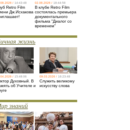
.08.2026 /
14:43:48
02.08.2026 /
18:44:58
уб Retro Film
В клубе Retro Film
мени Дж.Исхакова
состоялась премьера
риглашает!
документального
фильма "Диалог со
временем"
ичная жизнь
.04.2026 /
15:48:06
09.03.2026 /
16:23:48
иктор Духовный. В
Служить великому
амять об Учителе и
искусству слова
руге
ир знаний