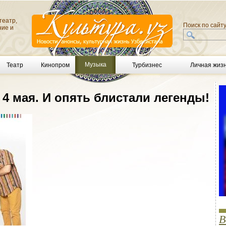
театр,
Поиск по сайт
ние и
Музыка
Театр
Кинопром
Турбизнес
Личная жиз
4 мая. И опять блистали легенды!
В