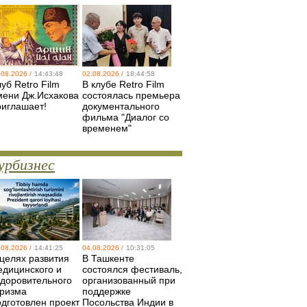
.08.2026 /
14:43:48
02.08.2026 /
18:44:58
уб Retro Film
В клубе Retro Film
мени Дж.Исхакова
состоялась премьера
риглашает!
документального
фильма "Диалог со
временем"
урбизнес
.08.2026 /
14:41:25
04.08.2026 /
10:31:05
 целях развития
В Ташкенте
едицинского и
состоялся фестиваль,
здоровительного
организованный при
уризма
поддержке
одготовлен проект
Посольства Индии в