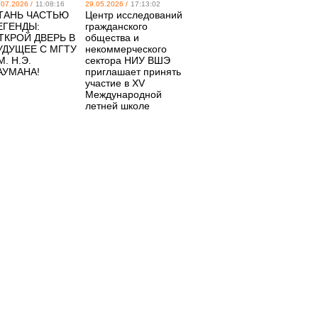
.07.2026 /
11:08:16
29.05.2026 /
17:13:02
ТАНЬ ЧАСТЬЮ
Центр исследований
ЕГЕНДЫ:
гражданского
ТКРОЙ ДВЕРЬ В
общества и
УДУЩЕЕ С МГТУ
некоммерческого
М. Н.Э.
сектора НИУ ВШЭ
АУМАНА!
приглашает принять
участие в XV
Международной
летней школе