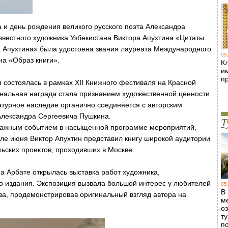
а и день рождения великого русского поэта Александра
звестного художника Узбекистана Виктора Апухтина «Цитаты
а Апухтина» была удостоена звания лауреата Международного
05
на «Образ книги».
Кл
и
п
состоялась в рамках XII Книжного фестиваля на Красной
нальная награда стала признанием художественной ценности
атурное наследие органично соединяется с авторским
Александра Сергеевича Пушкина.
Т
важным событием в насыщенной программе мероприятий,
е июня Виктор Апухтин представил книгу широкой аудитории
льских проектов, проходивших в Москве.
а Арбате открылась выставка работ художника,
о издания. Экспозиция вызвала большой интерес у любителей
05
В
ва, продемонстрировав оригинальный взгляд автора на
м
о
т
п