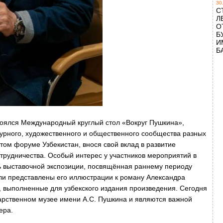
30
С
Л
О
Б
И
Б
тоялся Международный круглый стол «Вокруг Пушкина»,
урного, художественного и общественного сообщества разных
этом форуме Узбекистан, внося свой вклад в развитие
отрудничества. Особый интерес у участников мероприятий в
ь выставочной экспозиции, посвящённая раннему периоду
ыли представлены его иллюстрации к роману Александра
 выполненные для узбекского издания произведения. Сегодня
дарственном музее имени А.С. Пушкина и являются важной
ера.