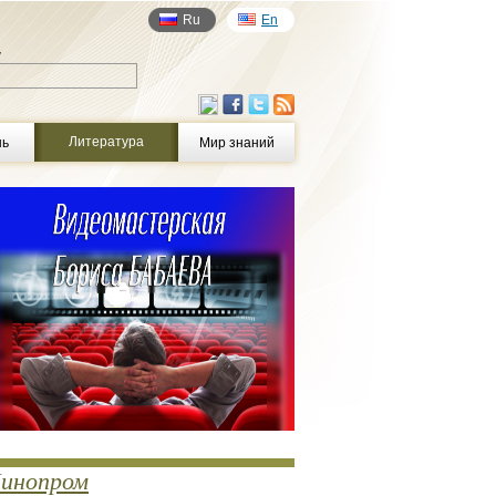
Ru
En
у
Литература
нь
Мир знаний
инопром