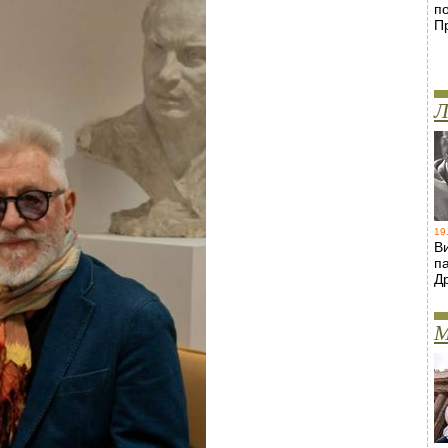
п
П
Л
19
В
п
Д
М