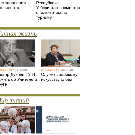
остановления
Республике
резидента
Узбекистан совместно
с Комитетом по
туризму
ичная жизнь
.04.2026 /
15:48:06
09.03.2026 /
16:23:48
иктор Духовный. В
Служить великому
амять об Учителе и
искусству слова
руге
ир знаний