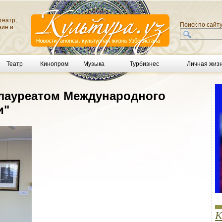
театр,
Поиск по сайт
ние и
Театр
Кинопром
Музыка
Турбизнес
Личная жиз
 лауреатом Международного
и"
К