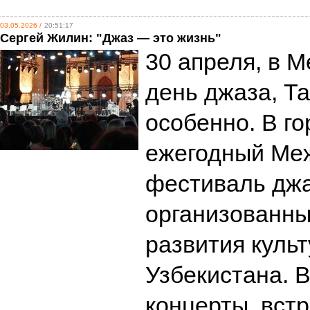
03.05.2026 /
20:51:17
Сергей Жилин: "Джаз — это жизнь"
30 апреля, в 
день джаза, Т
особенно. В г
ежегодный Ме
фестиваль джа
организованн
развития культ
Узбекистана. 
концерты, вст