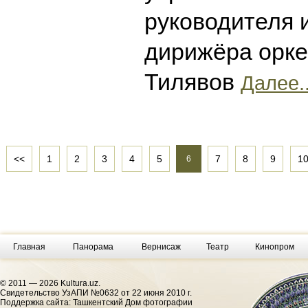
руководителя и
дирижёра орке
Тилявов
Далее..
<<
1
2
3
4
5
7
8
9
1
6
Главная
Панорама
Вернисаж
Театр
Кинопром
© 2011 — 2026 Kultura.uz.
Cвидетельство УзАПИ №0632 от 22 июня 2010 г.
Поддержка сайта: Ташкентский Дом фотографии