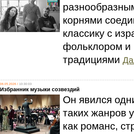
разнообразны
корнями соеди
классику с из
фольклором и
традициями
Да
06.05.2026 /
10:30:03
Избранник музыки созвездий
Он явился одн
таких жанров у
как романс, ст