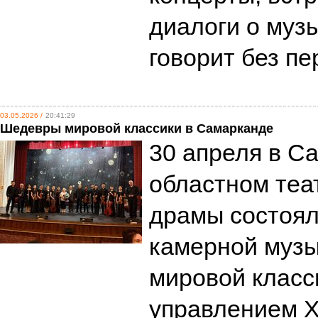
диалоги о музы
говорит без п
03.05.2026 /
20:41:29
Шедевры мировой классики в Самарканде
30 апреля в С
областном теа
драмы состоял
камерной муз
мировой класс
управлением Х