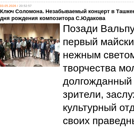
03.05.2026 /
20:52:57
Ключ Соломона. Незабываемый концерт в Ташкен
дня рождения композитора С.Юдакова
Позади Вальпу
первый майски
нежным свето
творчества мо
долгожданный
зрители, засл
культурный от
своих праведн