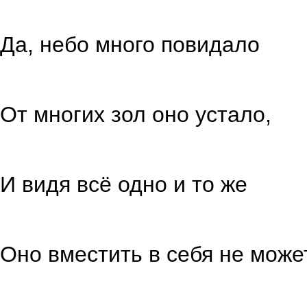
в его с
Да, небо много повидало
за цепь 
От многих зол оно устало,
от всех
И видя всё одно и то же
за сотни
Оно вместить в себя не може
смысл веч