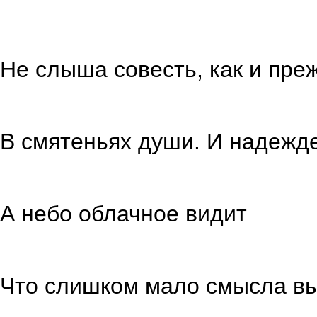
Не слыша совесть, как и пре
не чуя
В смятеньях души. И надежд
к ним пут
А небо облачное видит
вновь с в
Что слишком мало смысла в