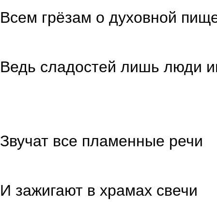
Всем грёзам о дух
и о До
Ведь сладостей лишь 
в любой
Звучат все пламенные речи
святых м
И зажигают в храмах свечи
под грохо