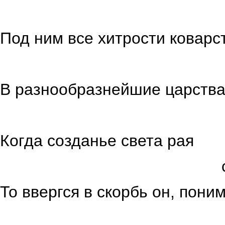
Под ним все хитрости коварс
вносил
В разнообразнейшие царств
и так, 
Когда созданье света рая
свершил Т
То ввергся в скорбь он, пони
придёт