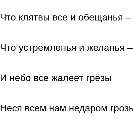
из с
Что клятвы все и обещанья –
лишь в тре
Что устремленья и желанья –
в объятья
И небо все жалеет грёзы
сквозь туч
Неся всем нам недаром гроз
с крутым 