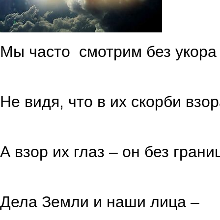
Мы часто смотрим без укора
в небес 
Не видя, что в их скорби взо
блестит
А взор их глаз – он без грани
он весь 
Дела Земли и наши лица –