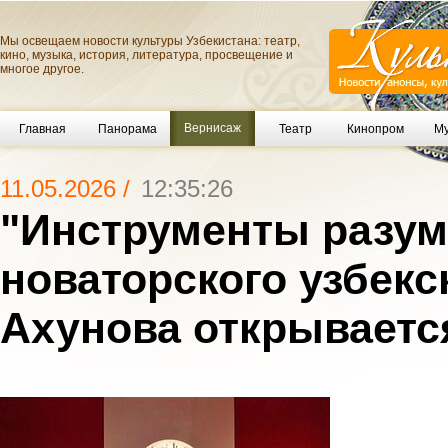
Мы освещаем новости культуры Узбекистана: театр,
кино, музыка, история, литература, просвещение и
многое другое.
Вернисаж
Главная
Панорама
Театр
Кинопром
Му
11.05.2026 /
12:35:26
"Инструменты разум
новаторского узбекс
Ахунова открываетс