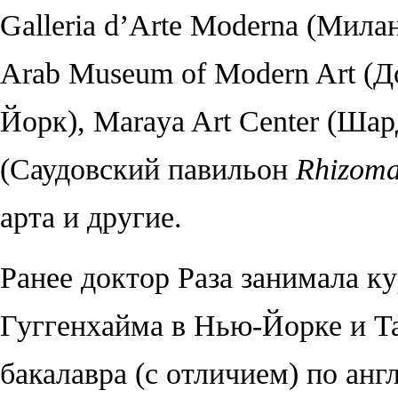
Galleria d’Arte Moderna (
Мила
Arab Museum of Modern Art (
Д
Йорк
), Maraya Art Center (
Шар
(Саудовский павильон
Rhizom
арта и другие.
Ранее доктор Раза занимала к
Гуггенхайма в Нью-Йорке и Ta
бакалавра (с отличием) по анг