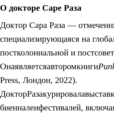
О докторе Саре Раза
Доктор Сара Раза — отмеченны
специализирующаяся на глобал
постколониальной и постсовет
Она
является
автором
книги
Punk
Press,
Лондон
, 2022).
Доктор
Раза
курировала
выстав
биеннале
и
фестивалей
,
включа