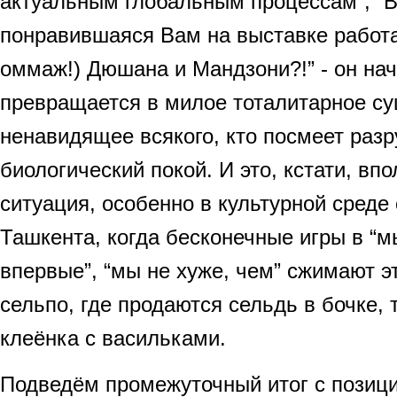
актуальным глобальным процессам”, “В
понравившаяся Вам на выставке работа 
оммаж!) Дюшана и Мандзони?!” - он нач
превращается в милое тоталитарное су
ненавидящее всякого, кто посмеет разр
биологический покой. И это, кстати, вп
ситуация, особенно в культурной среде
Ташкента, когда бесконечные игры в “м
впервые”, “мы не хуже, чем” сжимают э
сельпо, где продаются сельдь в бочке, 
клеёнка с васильками.
Подведём промежуточный итог с позици