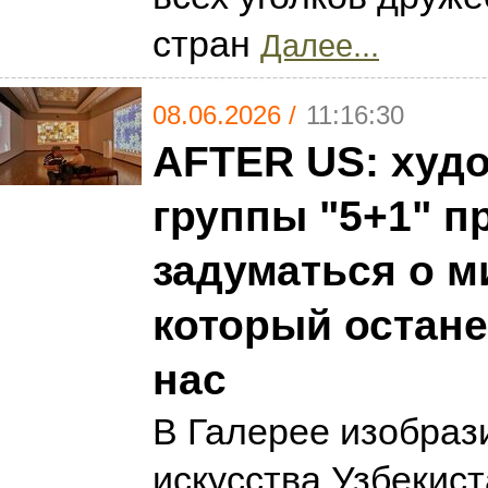
стран
Далее...
08.06.2026 /
11:16:30
AFTER US: худ
группы "5+1" п
задуматься о м
который остане
нас
В Галерее изобраз
искусства Узбекис