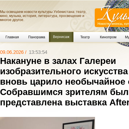
Мы освещаем новости культуры Узбекистана: театр,
кино, музыка, история, литература, просвещение и
многое другое.
Вернисаж
Главная
Панорама
Театр
Кинопром
Му
09.06.2026 /
13:53:54
Накануне в залах Галереи
изобразительного искусства
вновь царило необычайное 
Собравшимся зрителям был
представлена выставка Afte