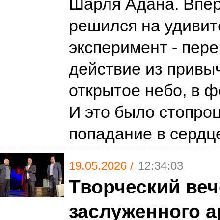
Шарля Адана. Впе
решился на удиви
эксперимент - пер
действие из привы
открытое небо, в ф
И это было стопро
попадание в серд
19.05.2026 /
12:34:03
Творческий веч
заслуженного а