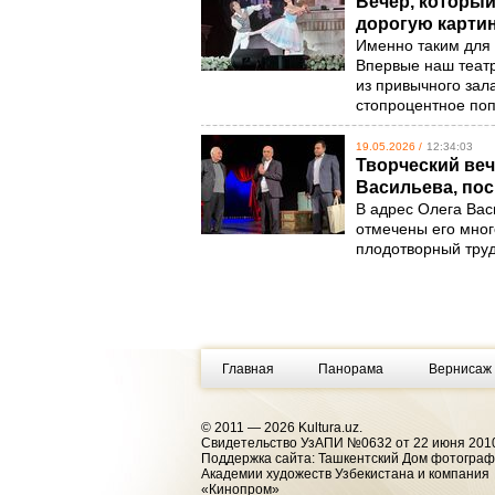
Вечер, который
дорогую карти
Именно таким для 
Впервые наш театр
из привычного зала
стопроцентное по
19.05.2026 /
12:34:03
Творческий веч
Васильева, по
В адрес Олега Вас
отмечены его мног
плодотворный труд
Главная
Панорама
Вернисаж
© 2011 — 2026 Kultura.uz.
Cвидетельство УзАПИ №0632 от 22 июня 2010
Поддержка сайта: Ташкентский Дом фотогра
Академии художеств Узбекистана и компания
«Кинопром»