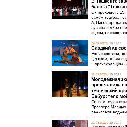
В Ташкенте за
балета "Тошкен
Он проходил с 15 п
самом театре...Го
А. Навои предста
лучшие в мире опе
сцены, посвященн
26.05.2026 /
10:41:18
Сладкий ад сво
Есть спектакли, к
целиком, теряя о
и происходящим
Д
23.05.2026 /
15:15:34
Молодёжная эк
представила с
творческий про
Бабур: тело мо
Совсем недавно з
Проспера Мерима "
режиссера Ходжак
21.05.2026 /
10:59:40