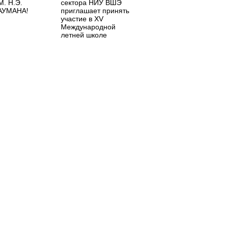
М. Н.Э.
сектора НИУ ВШЭ
АУМАНА!
приглашает принять
участие в XV
Международной
летней школе