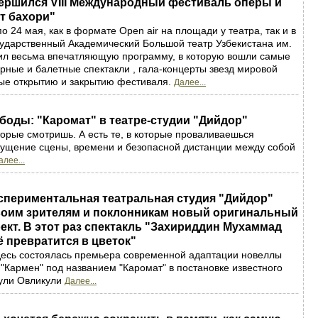
вершился VIII Международный фестиваль оперы и
т бахори"
о 24 мая, как в формате Оpen air на площади у театра, так и в
сударственный Академический Большой театр Узбекистана им.
вил весьма впечатляющую программу, в которую вошли самые
рные и балетные спектакли , гала-концерты звезд мировой
ые открытию и закрытию фестиваля.
Далее...
боды: "Каромат" в театре-студии "Дийдор"
оторые смотришь. А есть те, в которые проваливаешься
щущение сцены, времени и безопасной дистанции между собой
алее...
спериментальная театральная студия "Дийдор"
воим зрителям и поклонникам новый оригинальный
ект. В этот раз спектакль "Захириддин Мухаммад
ё превратится в цветок"
десь состоялась премьера современной адаптации новеллы
Кармен" под названием "Каромат" в постановке известного
ули Овликули
Далее...