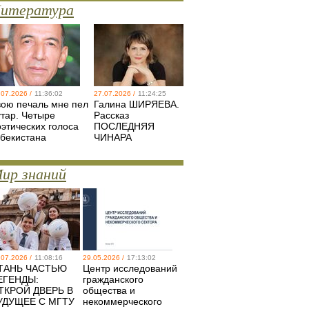
итература
.07.2026 /
11:36:02
27.07.2026 /
11:24:25
вою печаль мне пел
Галина ШИРЯЕВА.
утар. Четыре
Рассказ
оэтических голоса
ПОСЛЕДНЯЯ
збекистана
ЧИНАРА
ир знаний
.07.2026 /
11:08:16
29.05.2026 /
17:13:02
ТАНЬ ЧАСТЬЮ
Центр исследований
ЕГЕНДЫ:
гражданского
ТКРОЙ ДВЕРЬ В
общества и
УДУЩЕЕ С МГТУ
некоммерческого