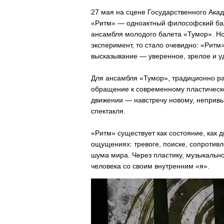
27 мая на сцене Государственного Ака
«Ритм» — одноактный философский ба
ансамбля молодого балета «Тумор». Но
эксперимент, то стало очевидно: «Рит
высказывание — уверенное, зрелое и у
Для ансамбля «Тумор», традиционно р
обращение к современному пластическо
движении — навстречу новому, непривы
спектакля.
«Ритм» существует как состояние, как д
ощущениях: тревоге, поиске, сопротив
шума мира. Через пластику, музыкально
человека со своим внутренним «я».