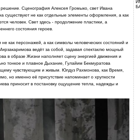
И
Б
 решение. Сценография Алексея Громыко, свет Ивана
а существуют не как отдельные элементы оформления, а как
тся человек. Свет здесь - продолжение пластики, а
еннего состояния героев.
 не как персонажей, а как символы человеческих состояний и
Мирзакаримова ведёт за собой, задавая спектаклю мощный
ва в образе Жизни наполняет сцену энергией движения и
льно тонкое и плавное Дыхание, Гулайим Бекмуратова
ящему чувствующим и живым. Юлдуз Рахмонова, как Время,
имо, но именно её присутствие напоминает о хрупкости
лиева приносит в постановку ощущение тепла, надежды и