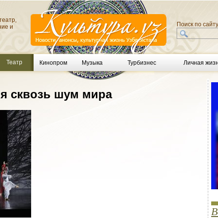
театр,
Поиск по сайт
ние и
Театр
Кинопром
Музыка
Турбизнес
Личная жиз
бя сквозь шум мира
В