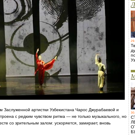
Л
29
Т
д
п
У
М
ом Заслуженной артистки Узбекистана Чарос Джурабаевой и
30
троена с редким чувством ритма — не только музыкального, но
С
Л
сте со зрительным залом: ускоряется, замирает, вновь
О
Б