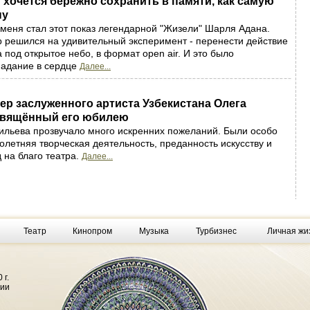
 хочется бережно сохранить в памяти, как самую
ну
меня стал этот показ легендарной "Жизели" Шарля Адана.
 решился на удивительный эксперимент - перенести действие
 под открытое небо, в формат open air. И это было
падание в сердце
Далее...
ер заслуженного артиста Узбекистана Олега
свящённый его юбилею
ильева прозвучало много искренних пожеланий. Были особо
олетняя творческая деятельность, преданность искусству и
 на благо театра.
Далее...
Театр
Кинопром
Музыка
Турбизнес
Личная жи
 г.
фии