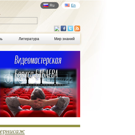
Ru
En
у
нь
Литература
Мир знаний
ернисаж