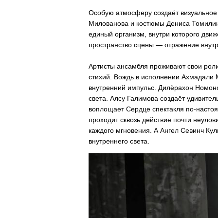
Особую атмосферу создаёт визуальное
Милованова и костюмы Дениса Томилин
единый организм, внутри которого движе
пространство сцены — отражение внутр
Артисты ансамбля проживают свои роли
стихий. Вождь в исполнении Ахмадали 
внутренний импульс. Дилёрахон Номоно
света. Алсу Галимова создаёт удивите
воплощает Сердце спектакля по-насто
проходит сквозь действие почти неулов
каждого мгновения. А Ангел Севинч Ку
внутреннего света.