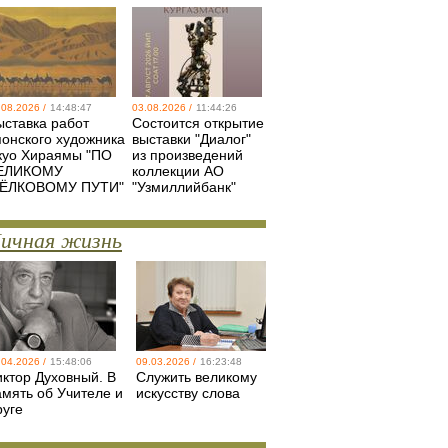
.08.2026 /
14:48:47
03.08.2026 /
11:44:26
ыставка работ
Состоится открытие
понского художника
выставки "Диалог"
куо Хираямы "ПО
из произведений
ЕЛИКОМУ
коллекции АО
ЁЛКОВОМУ ПУТИ"
"Узмиллийбанк"
ичная жизнь
.04.2026 /
15:48:06
09.03.2026 /
16:23:48
иктор Духовный. В
Служить великому
амять об Учителе и
искусству слова
руге