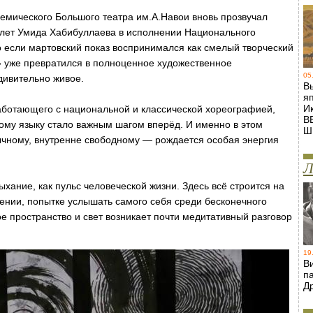
демического Большого театра им.А.Навои вновь прозвучал
лет Умида Хабибуллаева в исполнении Национального
 если мартовский показ воспринимался как смелый творческий
м» уже превратился в полноценное художественное
05
дивительно живое.
В
я
И
аботающего с национальной и классической хореографией,
В
му языку стало важным шагом вперёд. И именно в этом
Ш
чному, внутренне свободному — рождается особая энергия
Л
ыхание, как пульс человеческой жизни. Здесь всё строится на
лении, попытке услышать самого себя среди бесконечного
е пространство и свет возникает почти медитативный разговор
19
В
п
Д