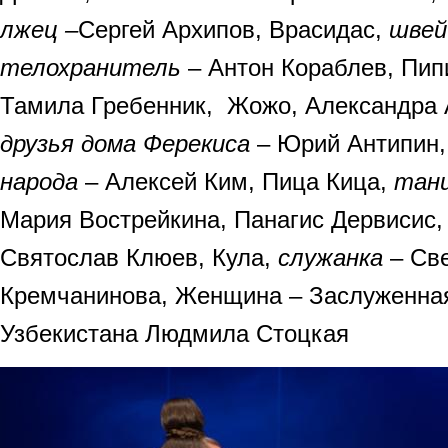
лжец –
Сергей Архипов, Врасидас,
швей
телохранитель
– Антон Кораблев, Пи
Тамила Гребенник, Жожо, Александра 
друзья дома Ферекиса
– Юрий Антипин,
народа
– Алексей Ким, Пица Кица,
тан
Мария Вострейкина, Панагис Дервисис
Святослав Клюев, Кула,
служанка
– Св
Кремчанинова, Женщина – Заслуженная
Узбекистана Людмила Стоцкая