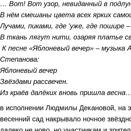
… Вот! Вот узор, невиданный в подлу
В нём смешаны цвета всех ярких само
Лучами, пиками, где 'уже, где пошире –
В ткань лягут нити, озаряя платье 
К песне «Яблоневый вечер» – музыка А
Степанова:
Яблоневый вечер
Звёздами расcвечен.
Из краёв далёких вновь пришла весна
в исполнении Людмилы Декановой, на 
весенний сад накрывало ночное звёздно
далеко не ново, но участникам и зрите