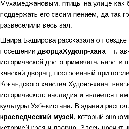
Мухамеджановым, птицы на улице как 
поддержать его своим пением, да так гр
развеселили весь зал.
Шаира Баширова рассказала о поездке 
посещении
дворца
Худояр-хана
– глав
исторической достопримечательности 
ханский дворец, построенный при посл
Кокандского ханства Худояр-хане, внес
исторического наследия и является пам
культуры Узбекистана. В здании распо
краеведческий музей
, который знаком
историей края и дворца. Здесь насчиты