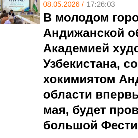
08.05.2026 /
17:26:03
В молодом горо
Андижанской о
Академией худ
Узбекистана, с
хокимиятом Ан
области впервы
мая, будет про
большой Фести