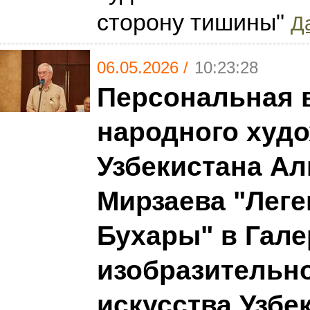
сторону тишины"
Да
06.05.2026 /
10:23:28
Персональная 
народного худ
Узбекистана А
Мирзаева "Леге
Бухары" в Гале
изобразительн
искусства Узбе