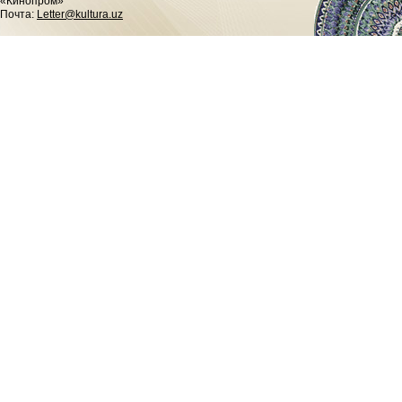
«Кинопром»
Почта:
Letter@kultura.uz