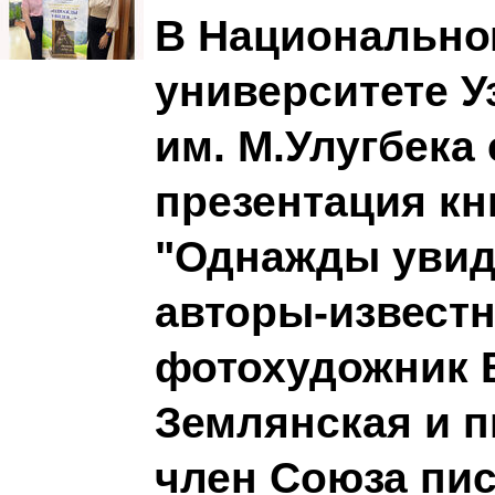
В Национальн
университете У
им. М.Улугбека
презентация кн
"Однажды увид
авторы-извест
фотохудожник 
Землянская и п
член Союза пи