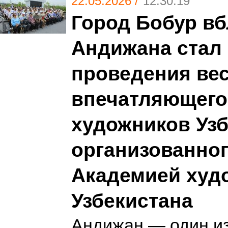
22.05.2026 /
12:30:19
Город Бобур вб
Андижана стал
проведения ве
впечатляющего
художников Узб
организованно
Академией худ
Узбекистана
Андижан — один и