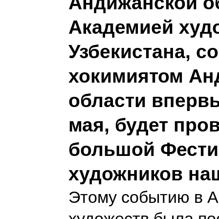
Андижанской о
Академией худ
Узбекистана, с
хокимиятом Ан
области впервы
мая, будет про
большой Фести
художников на
Этому событию в 
художеств была п