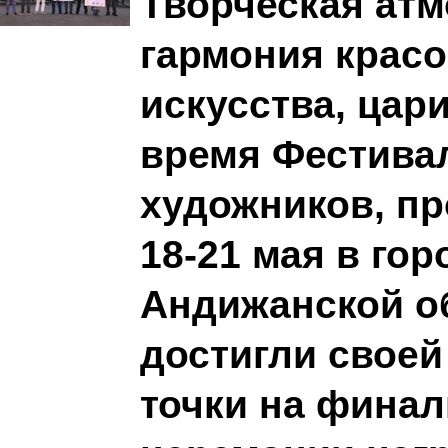
Творческая атм
гармония красо
искусства, цар
время Фестива
художников, п
18-21 мая в го
Андижанской о
достигли свое
точки на фина