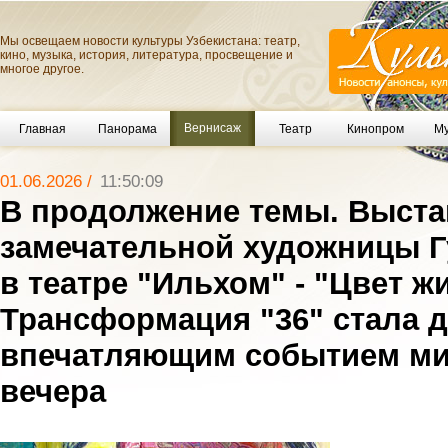
Мы освещаем новости культуры Узбекистана: театр,
кино, музыка, история, литература, просвещение и
многое другое.
Вернисаж
Главная
Панорама
Театр
Кинопром
Му
01.06.2026 /
11:50:09
В продолжение темы. Выста
замечательной художницы 
в театре "Ильхом" - "Цвет ж
Трансформация "36" стала 
впечатляющим событием м
вечера