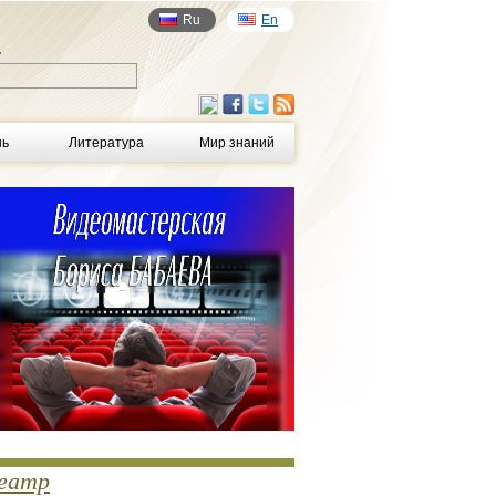
Ru
En
у
нь
Литература
Мир знаний
еатр