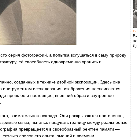
19
В
п
Д
росто серия фотографий, а попытка вслушаться в саму природу
труктуру, её способность одновременно хранить и
анно, созданных в технике двойной экспозиции. Здесь она
 а инструментом исследования: изображения наслаиваются
 где прошлое и настоящее, внешний образ и внутреннее
.
го, внимательного взгляда. Они раскрываются постепенно,
езримые связи, пытаясь нащупать границу между реальностью
тография превращается в своеобразный рентген памяти —
, сколько следов его опыта, эмоций и времени.