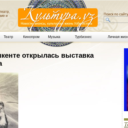
театр,
Поиск по сайт
ние и
Театр
Кинопром
Музыка
Турбизнес
Личная жиз
шкенте открылась выставка
а
Т