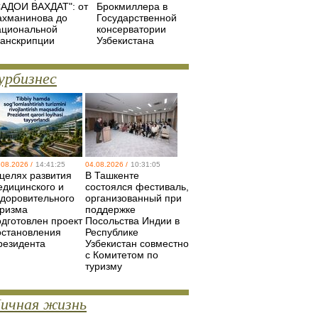
САДОИ ВАХДАТ": от
Брокмиллера в
ахманинова до
Государственной
ациональной
консерватории
ранскрипции
Узбекистана
урбизнес
.08.2026 /
14:41:25
04.08.2026 /
10:31:05
 целях развития
В Ташкенте
едицинского и
состоялся фестиваль,
здоровительного
организованный при
уризма
поддержке
одготовлен проект
Посольства Индии в
остановления
Республике
резидента
Узбекистан совместно
с Комитетом по
туризму
ичная жизнь