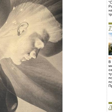
"
Р
н
т
Т
05
В
м
о
т
п
п
П
Л