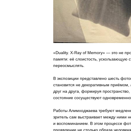
«Duality. X-Ray of Memory» — это не п
памяти: её слоистость, ускользающую с
переосмыслять.
В экспозиции представлено шесть фотоп
становится не декоративным приёмом,
друг на друга, формируя пространство,
состояние сосуществуют одновременно
Работы Алимходжаева требуют медленно
зритель сам выстраивает между ними н
и воспоминанием. В этом процессе фо
проявление не столько образа человека