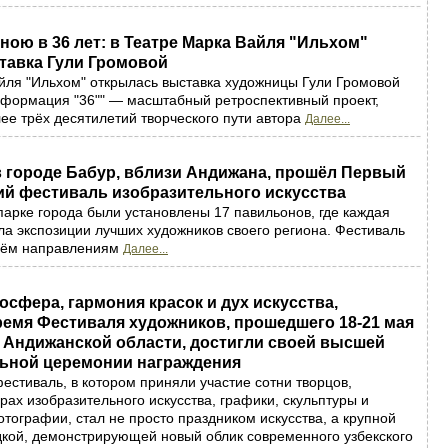
ною в 36 лет: в Театре Марка Вайля "Ильхом"
тавка Гули Громовой
йля "Ильхом" открылась выставка художницы Гули Громовой
сформация "36"" — масштабный ретроспективный проект,
е трёх десятилетий творческого пути автора
Далее...
 в городе Бабур, вблизи Андижана, прошёл Первый
ий фестиваль изобразительного искусства
арке города были установлены 17 павильонов, где каждая
ла экспозиции лучших художников своего региона. Фестиваль
рём направлениям
Далее...
осфера, гармония красок и дух искусства,
емя Фестиваля художников, прошедшего 18-21 мая
 Андижанской области, достигли своей высшей
льной церемонии награждения
естиваль, в котором приняли участие сотни творцов,
ах изобразительного искусства, графики, скульптуры и
тографии, стал не просто праздником искусства, а крупной
кой, демонстрирующей новый облик современного узбекского