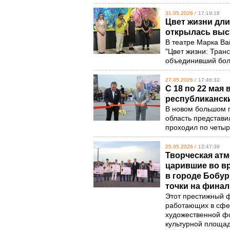
31.05.2026 /
17:19:18
Цвет жизни дли
открылась выс
В театре Марка Ва
"Цвет жизни: Тран
объединивший боле
27.05.2026 /
17:46:32
С 18 по 22 мая
республиканск
В новом большом п
область представи
проходил по четы
25.05.2026 /
12:47:39
Творческая атм
царившие во вр
в городе Бобур
точки на фина
Этот престижный ф
работающих в сфер
художественной фо
культурной площад