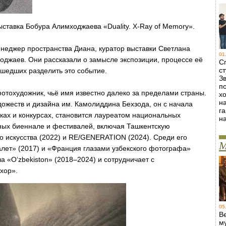
ставка Бобура Алимходжаева «Duality. X-Ray of Memory».
неджер пространства Диана, куратор выставки Светлана
01
оджаев. Они рассказали о замысле экспозиции, процессе её
С
ст
ишедших разделить это событие.
Зв
п
тохудожник, чьё имя известно далеко за пределами страны.
х
н
дожеств и дизайна им. Камолиддина Бехзода, он с начала
г
авках и конкурсах, становится лауреатом национальных
н
ых биеннале и фестивалей, включая Ташкентскую
 искусства (2022) и RE/GENERATION (2024). Среди его
М
лет» (2017) и «Франция глазами узбекского фотографа»
 «O‘zbekiston» (2018–2024) и сотрудничает с
хор».
05
В
м