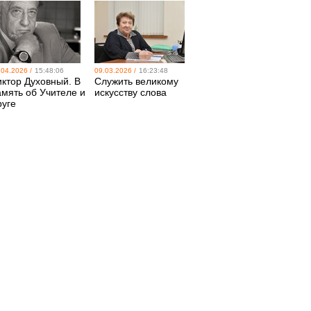
.04.2026 /
15:48:06
09.03.2026 /
16:23:48
иктор Духовный. В
Служить великому
амять об Учителе и
искусству слова
руге