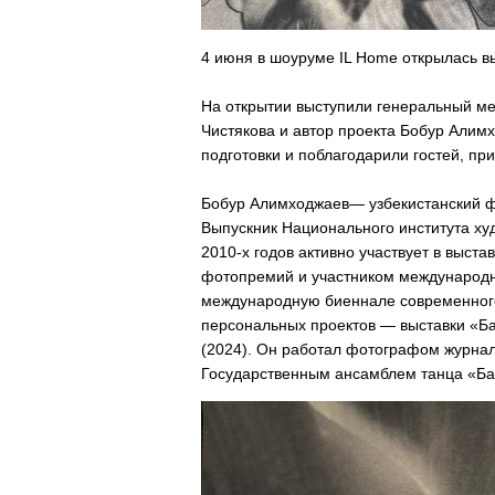
4 июня в шоуруме IL Home открылась вы
На открытии выступили генеральный ме
Чистякова и автор проекта Бобур Алимх
подготовки и поблагодарили гостей, пр
Бобур Алимходжаев— узбекистанский фо
Выпускник Национального института ху
2010-х годов активно участвует в выст
фотопремий и участником международн
международную биеннале современного
персональных проектов — выставки «Ба
(2024). Он работал фотографом журнала
Государственным ансамблем танца «Ба