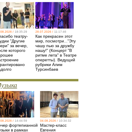
.08.2026 /
18:35:29
28.07.2026 /
11:17:46
пасибо театру-
Как прекрасен этот
удии "Другие
мир, посмотри..."Эту
ери" за вечер,
чашу пью за дружбу
осле которого
нашу!" (Концерт "В
орошее
ритме лета" в Театре
астроение
оперетты). Ведущий
арантировано
рубрики Алим
адолго
Турсинбаев
узыка
.08.2026 /
14:44:59
04.08.2026 /
10:34:32
ечер фортепианной
Мастер-класс
узыки в рамках
Евгения