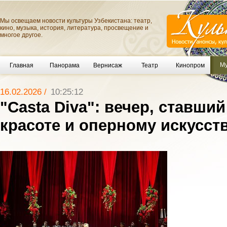
Мы освещаем новости культуры Узбекистана: театр,
кино, музыка, история, литература, просвещение и
многое другое.
Му
Главная
Панорама
Вернисаж
Театр
Кинопром
16.02.2026 /
10:25:12
"Casta Diva": вечер, ставши
красоте и оперному искусст