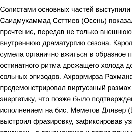
Солистами основных частей выступили
Саидмухаммад Сеттиев (Осень) показа
прочтение, передав не только внешнюю
внутреннюю драматургию сезона. Карол
сумела органично вжиться в образное по
остинатного ритма дрожащего холода д
сольных эпизодов. Ахрормирза Рахмано
продемонстрировал виртуозный разма
энергетику, что позже было подтвержде
исполнением на бис. Меметов Длявер (
выстроил фразировку, зафиксировав у