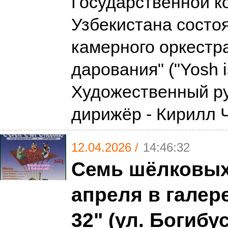
Государственной к
Узбекистана состо
камерного оркестр
дарования" ("Yosh is
Художественный ру
дирижёр - Кирилл
12.04.2026 /
14:46:32
Семь шёлковых 
апреля в галер
32" (ул. Богибус