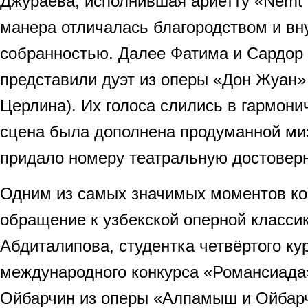
Джураева, исполнившая ариетту «Nemt 
манера отличалась благородством и вн
собранностью. Далее Фатима и Сардор
представили дуэт из оперы «Дон Жуан»
Церлина). Их голоса слились в гармони
сцена была дополнена продуманной ми
придало номеру театральную достоверн
Одним из самых значимых моментов ко
обращение к узбекской оперной классик
Абдиталипова, студентка четвёртого ку
международного конкурса «Романсиада
Ойбарчин из оперы «Алпамыш и Ойбар