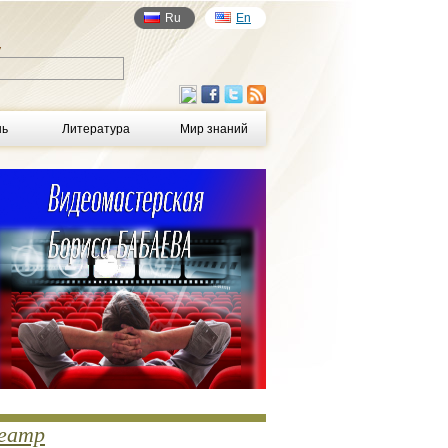
Ru
En
у
нь
Литература
Мир знаний
еатр