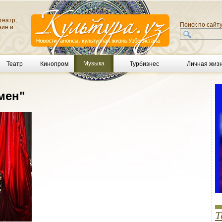
театр,
Поиск по сайт
ние и
Музыка
Театр
Кинопром
Турбизнес
Личная жиз
мен"
Т