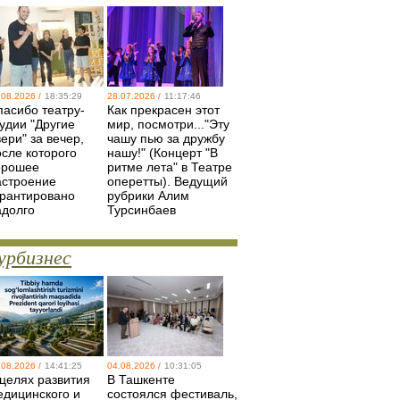
.08.2026 /
18:35:29
28.07.2026 /
11:17:46
пасибо театру-
Как прекрасен этот
удии "Другие
мир, посмотри..."Эту
ери" за вечер,
чашу пью за дружбу
осле которого
нашу!" (Концерт "В
орошее
ритме лета" в Театре
астроение
оперетты). Ведущий
арантировано
рубрики Алим
адолго
Турсинбаев
урбизнес
.08.2026 /
14:41:25
04.08.2026 /
10:31:05
 целях развития
В Ташкенте
едицинского и
состоялся фестиваль,