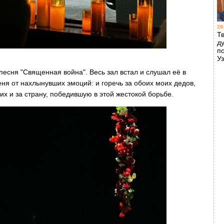
29
Т
д
п
У
песня "Священная война". Весь зал встал и слушал её в
ня от нахлынувших эмоций: и горечь за обоих моих дедов,
них и за страну, победившую в этой жестокой борьбе.