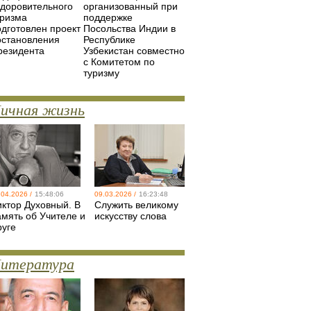
здоровительного
организованный при
уризма
поддержке
одготовлен проект
Посольства Индии в
остановления
Республике
резидента
Узбекистан совместно
с Комитетом по
туризму
ичная жизнь
.04.2026 /
15:48:06
09.03.2026 /
16:23:48
иктор Духовный. В
Служить великому
амять об Учителе и
искусству слова
руге
итература