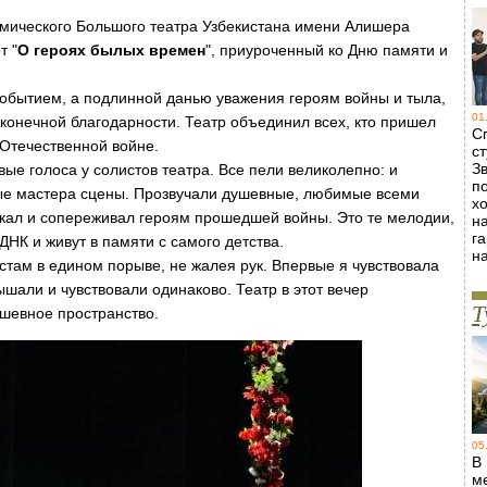
емического Большого театра Узбекистана имени Алишера
т "
О героях былых времен
", приуроченный ко Дню памяти и
 событием, а подлинной данью уважения героям войны и тыла,
01
онечной благодарности. Театр объединил всех, кто пришел
С
 Отечественной войне.
ст
Зв
е голоса у солистов театра. Все пели великолепно: и
п
ные мастера сцены. Прозвучали душевные, любимые всеми
х
лакал и сопереживал героям прошедшей войны. Это те мелодии,
н
г
НК и живут в памяти с самого детства.
н
стам в едином порыве, не жалея рук. Впервые я чувствовала
шали и чувствовали одинаково. Театр в этот вечер
Т
ушевное пространство.
05
В
м