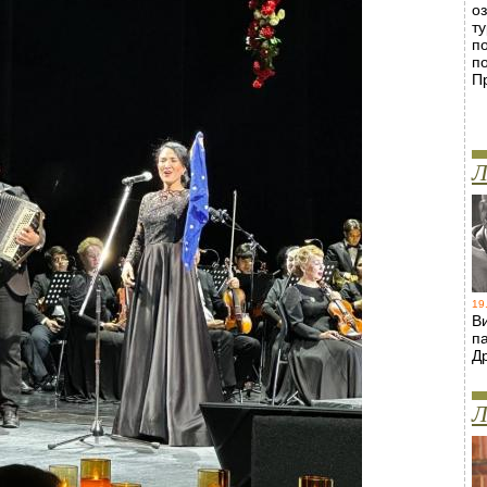
о
т
п
п
П
Л
19
В
п
Д
Л