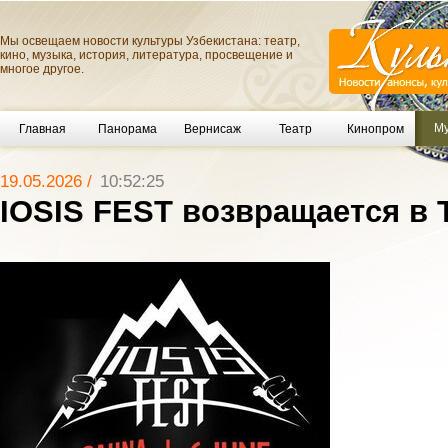
Мы освещаем новости культуры Узбекистана: театр,
кино, музыка, история, литература, просвещение и
многое другое.
Му
Главная
Панорама
Вернисаж
Театр
Кинопром
19.05.2026 /
10:52:25
IOSIS FEST возвращается в 