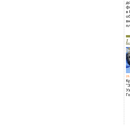
д
ф
в
о
в
п
L
26
К
"Э
У
Го