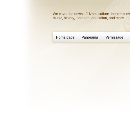
We cover the news of Uzbek culture: theater, mov
music, history, literature, education, and more.
Home page
Panorama
Vernissage