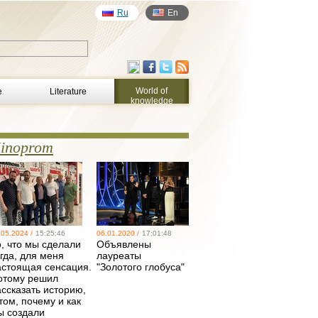
Ru
En
World of
e
Literature
knowledge
inoprom
.05.2024 /
15:25:46
06.01.2020 /
17:01:48
о, что мы сделали
Объявлены
гда, для меня
лауреаты
астоящая сенсация.
"Золотого глобуса"
отому решил
ассказать историю,
том, почему и как
ы создали