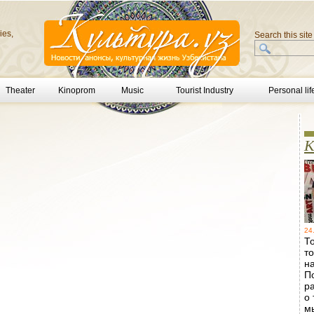
ies,
Search this site
Theater
Kinoprom
Music
Tourist Industry
Personal lif
K
24
Т
то
н
П
р
о 
м