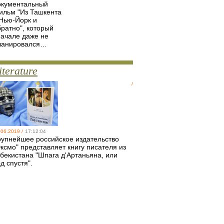
окументальный
ильм "Из Ташкента
 Нью-Йорк и
братно", который
начале даже не
ланировался…
iterature
/
.06.2019 /
17:12:04
рупнейшее российское издательство
ксмо" представляет книгу писателя из
збекистана "Шпага д'Артаньяна, или
д спустя".