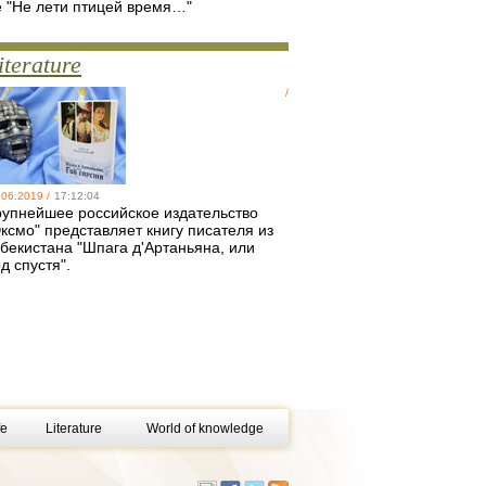
е "Не лети птицей время…"
iterature
/
.06.2019 /
17:12:04
рупнейшее российское издательство
ксмо" представляет книгу писателя из
збекистана "Шпага д'Артаньяна, или
д спустя".
fe
Literature
World of knowledge