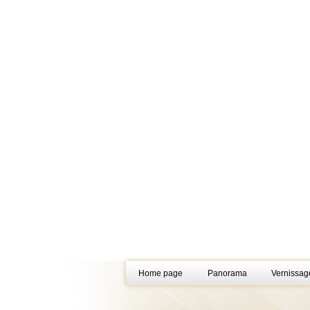
Home page
Panorama
Vernissag