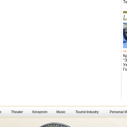
Т
L
26
К
"Э
У
Го
e
Theater
Kinoprom
Music
Tourist Industry
Personal li