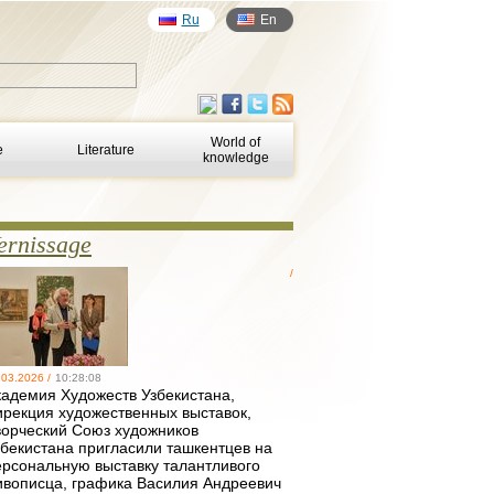
Ru
En
World of
e
Literature
knowledge
ernissage
/
.03.2026 /
10:28:08
кадемия Художеств Узбекистана,
ирекция художественных выставок,
ворческий Союз художников
збекистана пригласили ташкентцев на
ерсональную выставку талантливого
ивописца, графика Василия Андреевич