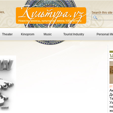
ies,
Search this site
Theater
Kinoprom
Music
Tourist Industry
Personal lif
V
27
А
Д
Т
У
п
ж