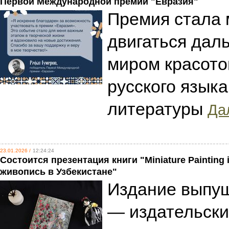
Первой Международной премии "Евразия"
Премия стала
двигаться дал
миром красото
русского языка
литературы
Дал
23.01.2026 /
12:24:24
Состоится презентация книги "Miniature Painting 
живопись в Узбекистане"
Издание выпущ
— издательски