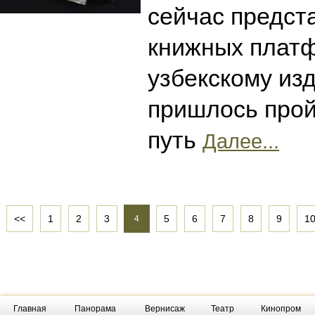
сейчас предст
книжных платф
узбекскому из
пришлось прой
путь
Далее...
<<
1
2
3
5
6
7
8
9
1
4
Главная
Панорама
Вернисаж
Театр
Кинопром