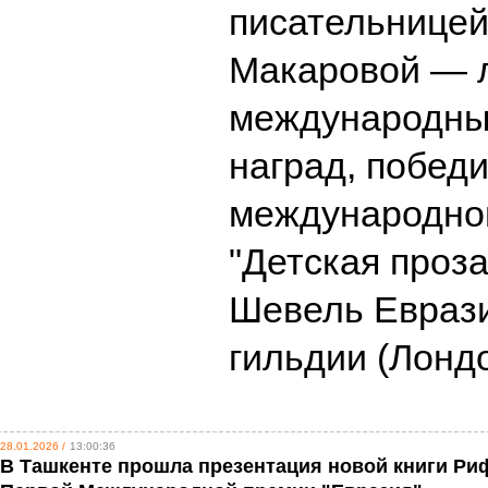
писательнице
Макаровой — 
международны
наград, побед
международног
"Детская проз
Шевель Еврази
гильдии (Лонд
28.01.2026 /
13:00:36
В Ташкенте прошла презентация новой книги Ри