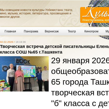
Мы освещаем новости культуры Узбекистана: театр,
кино, музыка, история, литература, просвещение и
многое другое.
Главная
Панорама
Вернисаж
Театр
Кинопром
Му
02.02.2026 /
16:19:36
Творческая встреча детской писательницы Елен
класса СОШ №65 г.Ташкента
29 января 2026
общеобразова
65 города Таш
творческая вс
"б" класса с д