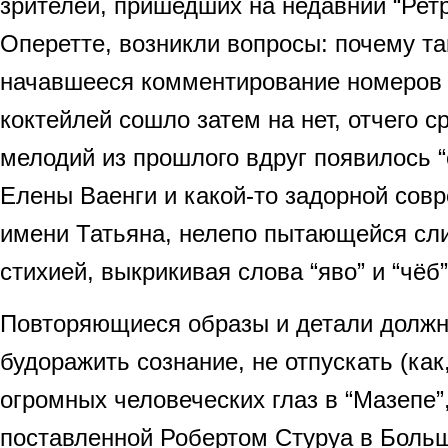
зрителей, пришедших на недавний “Ретр
Оперетте, возникли вопросы: почему та
начавшееся комментирование номеров 
коктейлей сошло затем на нет, отчего 
мелодий из прошлого вдруг появилось “
Елены Ваенги и какой-то задорной сов
имени Татьяна, нелепо пытающейся сли
стихией, выкрикивая слова “яво” и “чёб”.
Повторяющиеся образы и детали должн
будоражить сознание, не отпускать (как
огромных человеческих глаз в “Мазепе”,
поставленной Робертом Стуруа в Больш