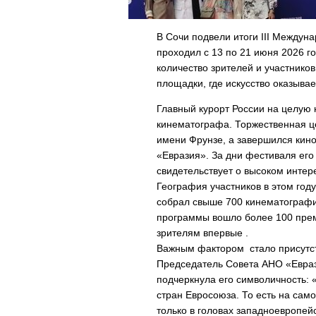
В Сочи подвели итоги III Междун
проходил с 13 по 21 июня 2026 
количество зрителей и участнико
площадки, где искусство оказыва
Главный курорт России на целую
кинематографа. Торжественная ц
имени Фрунзе, а завершился кин
«Евразия». За дни фестиваля его
свидетельствует о высоком интер
География участников в этом го
собрал свыше 700 кинематографис
программы вошло более 100 прем
зрителям впервые .
Важным фактором стало присутст
Председатель Совета АНО «Евраз
подчеркнула его символичность: «
стран Евросоюза. То есть на сам
только в головах западноевропей