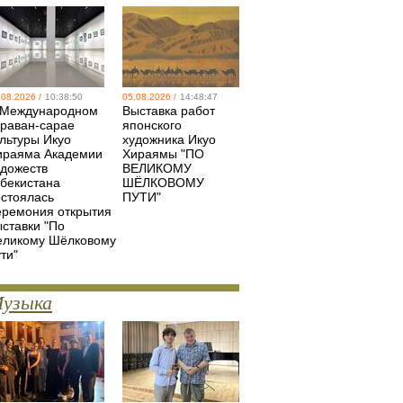
.08.2026 /
10:38:50
05.08.2026 /
14:48:47
 Международном
Выставка работ
араван-сарае
японского
ультуры Икуо
художника Икуо
ираяма Академии
Хираямы "ПО
удожеств
ВЕЛИКОМУ
збекистана
ШЁЛКОВОМУ
остоялась
ПУТИ"
еремония открытия
ыставки "По
еликому Шёлковому
ти"
узыка