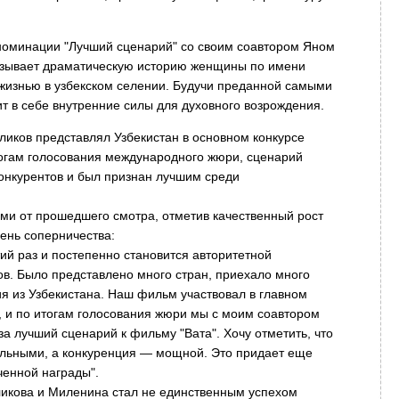
номинации "Лучший сценарий" со своим соавтором Яном
азывает драматическую историю женщины по имени
 жизнью в узбекском селении. Будучи преданной самыми
т в себе внутренние силы для духовного возрождения.
иков представлял Узбекистан в основном конкурсе
огам голосования международного жюри, сценарий
онкурентов и был признан лучшим среди
ми от прошедшего смотра, отметив качественный рост
ень соперничества:
тий раз и постепенно становится авторитетной
в. Было представлено много стран, приехало много
ия из Узбекистана. Наш фильм участвовал в главном
, и по итогам голосования жюри мы с моим соавтором
 лучший сценарий к фильму "Вата". Хочу отметить, что
ильными, а конкуренция — мощной. Это придает еще
ченной награды".
икова и Миленина стал не единственным успехом