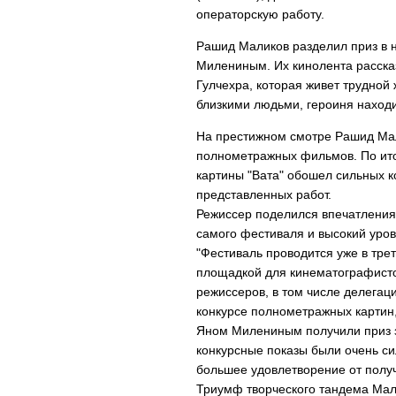
операторскую работу.
Рашид Маликов разделил приз в 
Милениным. Их кинолента расск
Гулчехра, которая живет трудной
близкими людьми, героиня находи
На престижном смотре Рашид Мал
полнометражных фильмов. По ит
картины "Вата" обошел сильных к
представленных работ.
Режиссер поделился впечатления
самого фестиваля и высокий уров
"Фестиваль проводится уже в тре
площадкой для кинематографисто
режиссеров, в том числе делегац
конкурсе полнометражных картин
Яном Милениным получили приз за
конкурсные показы были очень с
большее удовлетворение от полу
Триумф творческого тандема Мал