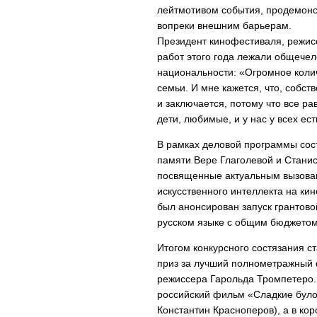
лейтмотивом события, продемонс
вопреки внешним барьерам.
Президент кинофестиваля, режисс
работ этого года лежали общечел
национальности: «Огромное кол
семьи. И мне кажется, что, собс
и заключается, потому что все ра
дети, любимые, и у нас у всех ес
В рамках деловой программы сост
памяти Вере Глаголевой и Станис
посвященные актуальным вызова
искусственного интеллекта на ки
был анонсирован запуск грантов
русском языке с общим бюджетом
Итогом конкурсного состязания с
приз за лучший полнометражный 
режиссера Гарольда Тромпетеро.
российский фильм «Сладкие булоч
Константин Красноперов), а в ко