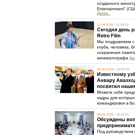
созданного киносту
Entertainment" (СШ
Далее...
15.06.2026 /
11:26:12
Сегодня день р
Retro Film
Мы поздравляем с
клуба, человека, 
сохранения памяти
кинематографа
Дал
09.06.2026 /
13:55:53
Известному уз
Анвару Авазход
посвятил наше
Можете себе предс
кадры для которых 
командировок в бо
08.06.2026 /
15:15:01
Обсуждены воп
предпринимат
Под руководством 