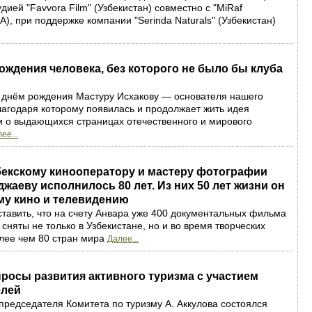
дией "Favvora Film" (Узбекистан) совместно с "MiRaf
А), при поддержке компании "Serinda Naturals" (Узбекистан)
ождения человека, без которого не было бы клуба
 днём рождения Мастуру Исхакову — основателя нашего
благодаря которому появилась и продолжает жить идея
 о выдающихся страницах отечественного и мирового
ее...
бекскому кинооператору и мастеру фотографии
жаеву исполнилось 80 лет. Из них 50 лет жизни он
му кино и телевидению
тавить, что на счету Анвара уже 400 документальных фильма
сняты не только в Узбекистане, но и во время творческих
лее чем 80 стран мира
Далее...
росы развития активного туризма с участием
елей
председателя Комитета по туризму А. Аккулова состоялся