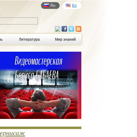
Ru
En
у
нь
Литература
Мир знаний
ернисаж