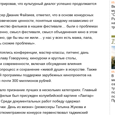
05
трировав, что культурный диалог успешно продолжается
В
м
"
ер Джаник Файзиев, отметил, что в основе конкурсных
Р
овеческие ценности, понятные каждому независимо от
н
ичество фильмов в нашем фестивале… были о проблемах
т
твенно, смысл фестиваля, смысл объединения кино в этом
вно, где бы мы ни жили… у нас у всех есть мама, папа,
Т
ть схожие проблемы».
оялись конференции, мастер-классы, питчинг, дань
лаву Говорухину, киноуроки и круглые столы,
м современности, включая обсуждение влияния
нопроцесс и сохранение «живой души» в искусстве. Также
05
ой программы поддержки зарубежных кинопроектов на
В
м
 почти 300 миллионов рублей.
о
т
тало признание лучших в нескольких категориях. Главный
п
фильм был присужден колумбийской картине «Лактар»
п
П
 Среди документальных работ победу одержал
ки. День из жизни» (режиссеры Татьяна Жукова и
роткометражном конкурсе первенствовал таджикский