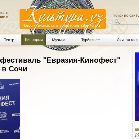
театр,
Поиск по сайт
ние и
Кинопром
Театр
Музыка
Турбизнес
Личная жиз
фестиваль "Евразия-Кинофест"
 в Сочи
В