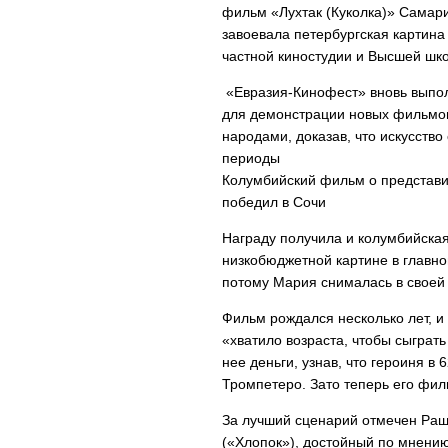
фильм «Лухтак (Куколка)» Самар
завоевала петербургская картин
частной киностудии и Высшей шк
«Евразия-Кинофест» вновь выпол
для демонстрации новых фильмов
народами, доказав, что искусств
периоды
Колумбийский фильм о представи
победил в Сочи
Награду получила и колумбийская
низкобюджетной картине в главно
потому Мария снималась в своей 
Фильм рождался несколько лет, и 
«хватило возраста, чтобы сыграть
нее деньги, узнав, что героиня в
Тромпетеро. Зато теперь его фил
За лучший сценарий отмечен Раш
(«Хлопок»), достойный по мнению