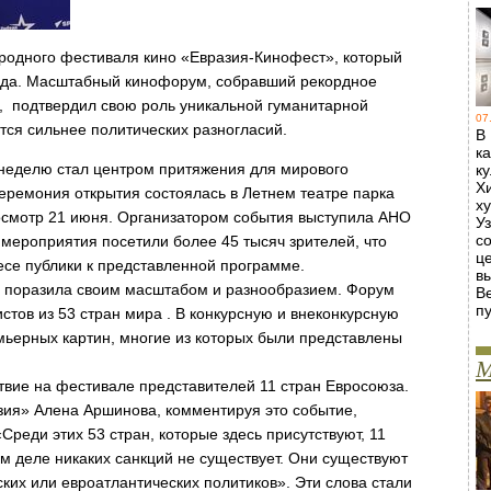
ародного фестиваля кино «Евразия-Кинофест», который
года. Масштабный кинофорум, собравший рекордное
в, подтвердил свою роль уникальной гуманитарной
07
ется сильнее политических разногласий.
В
к
 неделю стал центром притяжения для мирового
к
Х
еремония открытия состоялась в Летнем театре парка
х
осмотр 21 июня. Организатором события выступила АНО
У
с
 мероприятия посетили более 45 тысяч зрителей, что
ц
есе публики к представленной программе.
в
ду поразила своим масштабом и разнообразием. Форум
В
пу
тов из 53 стран мира . В конкурсную и внеконкурсную
ьерных картин, многие из которых были представлены
М
вие на фестивале представителей 11 стран Евросоюза.
ия» Алена Аршинова, комментируя это событие,
Среди этих 53 стран, которые здесь присутствуют, 11
ом деле никаких санкций не существует. Они существуют
ских или евроатлантических политиков». Эти слова стали