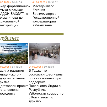
.08.2026 /
14:44:59
04.08.2026 /
10:34:32
ечер фортепианной
Мастер-класс
узыки в рамках
Евгения
САДОИ ВАХДАТ": от
Брокмиллера в
ахманинова до
Государственной
ациональной
консерватории
ранскрипции
Узбекистана
урбизнес
.08.2026 /
14:41:25
04.08.2026 /
10:31:05
 целях развития
В Ташкенте
едицинского и
состоялся фестиваль,
здоровительного
организованный при
уризма
поддержке
одготовлен проект
Посольства Индии в
остановления
Республике
резидента
Узбекистан совместно
с Комитетом по
туризму