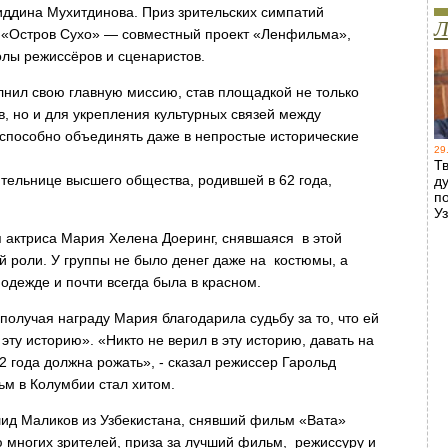
иддина Мухитдинова. Приз зрительских симпатий
Л
а «Остров Сухо» — совместный проект «Ленфильма»,
олы режиссёров и сценаристов.
нил свою главную миссию, став площадкой не только
, но и для укрепления культурных связей между
о способно объединять даже в непростые исторические
29
Т
тельнице высшего общества, родившей в 62 года,
д
п
У
 актриса Мария Хелена Доеринг, снявшаяся в этой
й роли. У группы не было денег даже на костюмы, а
одежде и почти всегда была в красном.
получая награду Мария благодарила судьбу за то, что ей
 эту историю». «Никто не верил в эту историю, давать на
 62 года должна рожать», - сказал режиссер Гарольд
ьм в Колумбии стал хитом.
ид Маликов из Узбекистана, снявший фильм «Вата»
 многих зрителей, приза за лучший фильм, режиссуру и