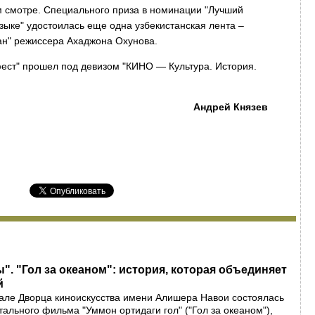
м смотре. Специального приза в номинации "Лучший
ыке" удостоилась еще одна узбекистанская лента –
ан" режиссера Ахаджона Охунова.
ест" прошел под девизом "КИНО — Культура. История.
Андрей Князев
". "Гол за океаном": история, которая объединяет
й
але Дворца киноискусства имени Алишера Навои состоялась
ального фильма "Уммон ортидаги гол" ("Гол за океаном"),