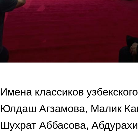
Имена классиков узбекског
Юлдаш Агзамова, Малик Ка
Шухрат Аббасова, Абдурах