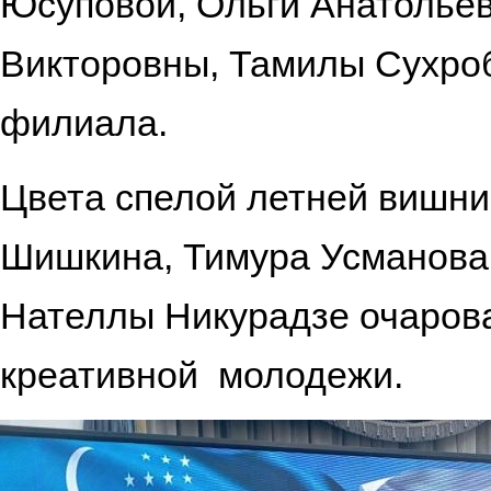
Юсуповой, Ольги Анатолье
Викторовны, Тамилы Сухроб
фил
Цвета спелой летней вишни
Шишкина, Тимура Усманова
Нателлы Никурадзе очарова
креативно