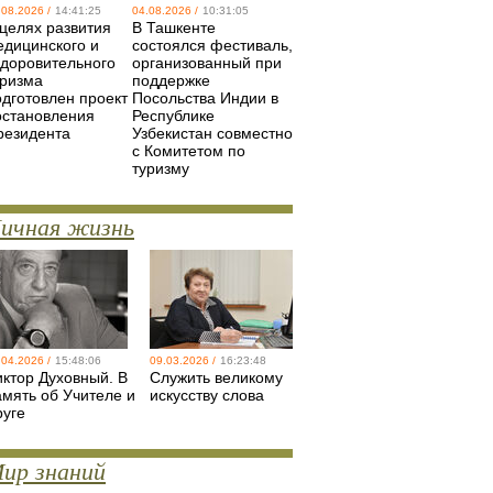
.08.2026 /
14:41:25
04.08.2026 /
10:31:05
 целях развития
В Ташкенте
едицинского и
состоялся фестиваль,
здоровительного
организованный при
уризма
поддержке
одготовлен проект
Посольства Индии в
остановления
Республике
резидента
Узбекистан совместно
с Комитетом по
туризму
ичная жизнь
.04.2026 /
15:48:06
09.03.2026 /
16:23:48
иктор Духовный. В
Служить великому
амять об Учителе и
искусству слова
руге
ир знаний