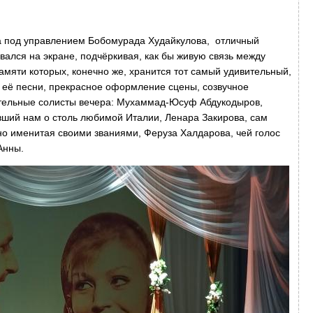
а под управлением Бобомурада Худайкулова, отличный
ался на экране, подчёркивая, как бы живую связь между
амяти которых, конечно же, хранится тот самый удивительный,
 её песни, прекрасное оформление сцены, созвучное
тельные солисты вечера: Мухаммад-Юсуф Абдукодыров,
вший нам о столь любимой Италии, Ленара Закирова, сам
но именитая своими званиями, Феруза Халдарова, чей голос
Анны.