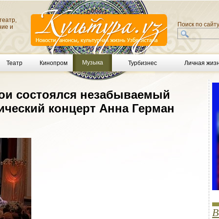
театр,
Поиск по сайт
ние и
Музыка
Театр
Кинопром
Турбизнес
Личная жиз
вои состоялся незабываемый
ческий концерт Анна Герман
В