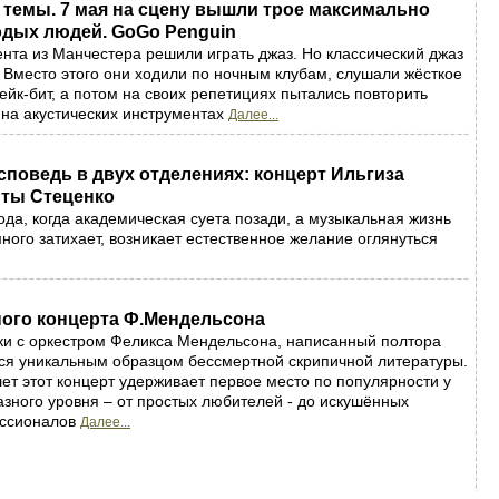
темы. 7 мая на сцену вышли трое максимально
дых людей. GoGo Penguin
дента из Манчестера решили играть джаз. Но классический джаз
 Вместо этого они ходили по ночным клубам, слушали жёсткое
ейк-бит, а потом на своих репетициях пытались повторить
 на акустических инструментах
Далее...
поведь в двух отделениях: концерт Ильгиза
иты Стеценко
ода, когда академическая суета позади, а музыкальная жизнь
ного затихает, возникает естественное желание оглянуться
ного концерта Ф.Мендельсона
ки с оркестром Феликса Мендельсона, написанный полтора
тся уникальным образцом бессмертной скрипичной литературы.
лет этот концерт удерживает первое место по популярности у
азного уровня – от простых любителей - до искушённых
ессионалов
Далее...