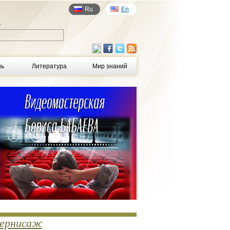
Ru
En
у
нь
Литература
Мир знаний
ернисаж