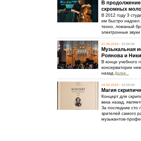
В продолжение 
скромных моло
В 2012 году 3 сту
им быстро надоел.
техно, ломаный бр
электронные звуки
21.06.2026 /
10:58:09
Музыкальная ис
Роянова и Ник
В конце учебного г
консерватории нем
назад
Далее...
19.06.2026 /
10:26:00
Магия скрипич
Концерт для скрип
века назад, являе
За последние сто 
зрителей самого р
музыкантов-проф