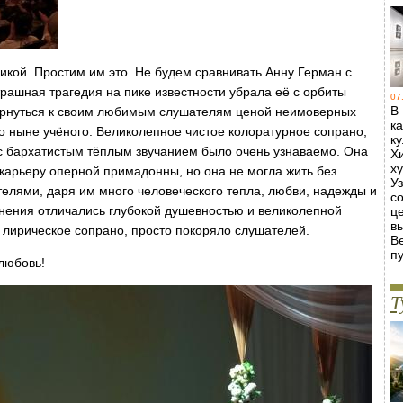
ликой. Простим им это. Не будем сравнивать Анну Герман с
рашная трагедия на пике известности убрала её с орбиты
07
В
вернуться к своим любимым слушателям ценой неимоверных
к
о ныне учёного. Великолепное чистое колоратурное сопрано,
к
с бархатистым тёплым звучанием было очень узнаваемо. Она
Х
х
арьеру оперной примадонны, но она не могла жить без
У
елями, даря им много человеческого тепла, любви, надежды и
с
лнения отличались глубокой душевностью и великолепной
ц
в
 лирическое сопрано, просто покоряло слушателей.
В
пу
любовь!
Т