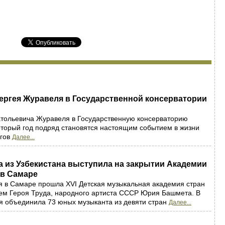
ергея Журавеля в Государственной консерватории
атольевича Журавеля в Государственную консерваторию
оторый год подряд становятся настоящим событием в жизни
огов
Далее...
 из Узбекистана выступила на закрытии Академии
в Самаре
я в Самаре прошла XVI Детская музыкальная академия стран
ем Героя Труда, народного артиста СССР Юрия Башмета. В
я объединила 73 юных музыканта из девяти стран
Далее...