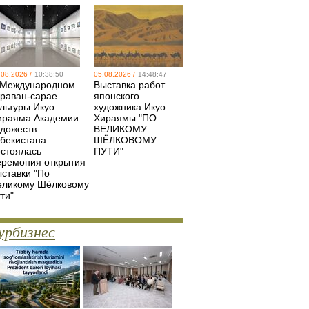
.08.2026 /
10:38:50
05.08.2026 /
14:48:47
 Международном
Выставка работ
араван-сарае
японского
ультуры Икуо
художника Икуо
ираяма Академии
Хираямы "ПО
удожеств
ВЕЛИКОМУ
збекистана
ШЁЛКОВОМУ
остоялась
ПУТИ"
еремония открытия
ыставки "По
еликому Шёлковому
ти"
урбизнес