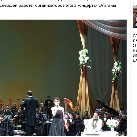
снейшей работе организаторов этого концерта- Ольганы
30
С
Л
О
Б
И
Б