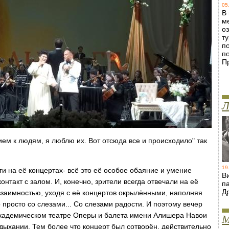
05
В
м
о
т
п
п
П
Л
ем к людям, я люблю их. Вот отсюда все и происходило" так
19
и на её концертах- всё это её особое обаяние и умение
В
нтакт с залом. И, конечно, зрители всегда отвечали на её
п
Д
заимностью, уходя с её концертов окрылёнными, наполняя
 просто со слезами... Со слезами радости. И поэтому вечер
адемическом театре Оперы и балета имени Алишера Навои
М
дыхании. Тем более что концерт был сотворён, действительно