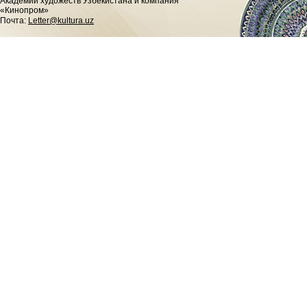
Академии художеств Узбекистана и компания
«Кинопром»
Почта:
Letter@kultura.uz