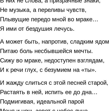
В них не слова, а призрачные знаки,
Не музыка, а переливы чувств,
Плывущие передо мной во мраке…
Я ими от бездушия лечусь.
А может быть, напротив, сладким ядом
Питаю боль несбывшейся мечты.
Сижу во мраке, недоступен взглядам,
И к речи глух, с безумием на «ты».
И жажду слиться с этой песней старой,
Растаять в ней, испить ее до дна…
Подмигивая, идеальной парой
Меня и ночь зовет с небес луна.