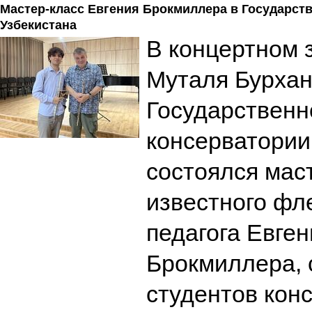
Мастер-класс Евгения Брокмиллера в Государст
Узбекистана
В концертном 
Муталя Бурха
Государственн
консерватории
состоялся мас
известного фл
педагога Евген
Брокмиллера,
студентов кон