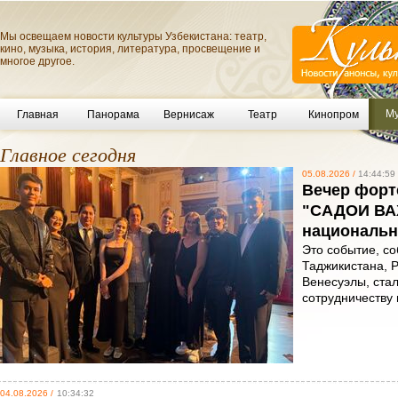
Мы освещаем новости культуры Узбекистана: театр,
кино, музыка, история, литература, просвещение и
многое другое.
Му
Главная
Панорама
Вернисаж
Театр
Кинопром
Главное сегодня
05.08.2026 /
14:44:59
Вечер форт
"САДОИ ВАХ
национальн
Это событие, со
Таджикистана, Р
Венесуэлы, ста
сотрудничеству
04.08.2026 /
10:34:32