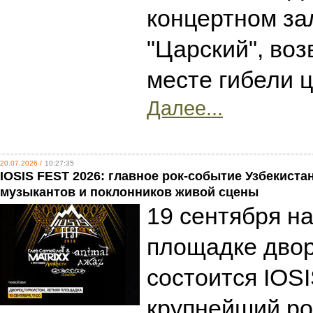
концертном за
"Царский", воз
месте гибели 
Далее...
20.07.2026 /
10:27:35
IOSIS FEST 2026: главное рок-событие Узбекиста
музыкантов и поклонников живой сцены
19 сентября н
площадке двор
состоится IOS
крупнейший ро