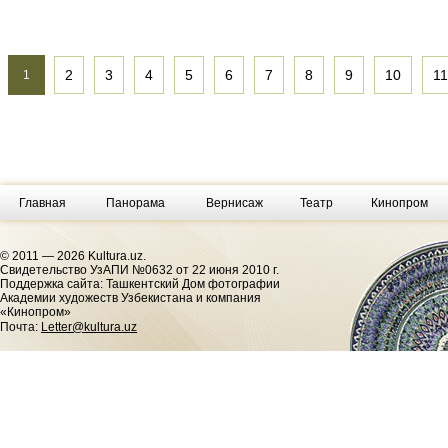
2
3
4
5
6
7
8
9
10
11
1
Главная
Панорама
Вернисаж
Театр
Кинопром
© 2011 — 2026 Kultura.uz.
Cвидетельство УзАПИ №0632 от 22 июня 2010 г.
Поддержка сайта: Ташкентский Дом фотографии
Академии художеств Узбекистана и компания
«Кинопром»
Почта:
Letter@kultura.uz