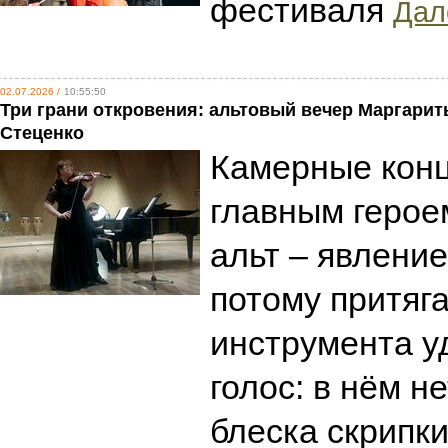
фестиваля
Дале
02.07.2026 /
10:55:50
Три грани откровения: альтовый вечер Маргари
Стеценко
Камерные конц
главным герое
альт – явление
потому притяга
инструмента у
голос: в нём н
блеска скрипки