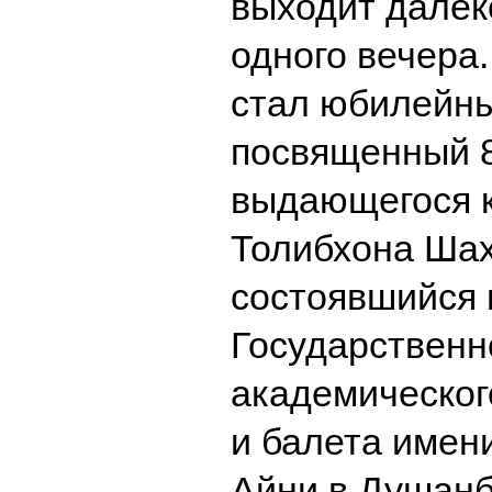
выходит далек
одного вечера
стал юбилейны
посвященный 
выдающегося 
Толибхона Шах
состоявшийся 
Государственн
академическог
и балета имен
Айни в Душан