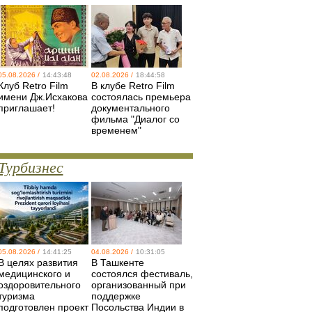
05.08.2026 /
14:43:48
02.08.2026 /
18:44:58
Клуб Retro Film
В клубе Retro Film
имени Дж.Исхакова
состоялась премьера
приглашает!
документального
фильма "Диалог со
временем"
Турбизнес
05.08.2026 /
14:41:25
04.08.2026 /
10:31:05
В целях развития
В Ташкенте
медицинского и
состоялся фестиваль,
оздоровительного
организованный при
туризма
поддержке
подготовлен проект
Посольства Индии в