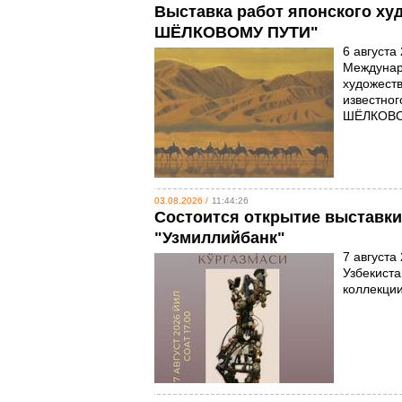
Выставка работ японского х
ШЁЛКОВОМУ ПУТИ"
6 августа
Междунар
художеств
известно
ШЁЛКОВО
03.08.2026 /
11:44:26
Состоится открытие выставки
"Узмиллийбанк"
7 августа
Узбекиста
коллекци