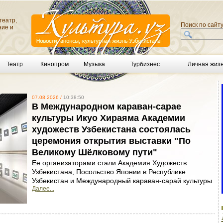
театр,
Поиск по сайт
ние и
Театр
Кинопром
Музыка
Турбизнес
Личная жиз
07.08.2026 /
10:38:50
В Международном караван-сарае
культуры Икуо Хираяма Академии
художеств Узбекистана состоялась
церемония открытия выставки "По
Великому Шёлковому пути"
Ее организаторами стали Академия Художеств
Узбекистана, Посольство Японии в Республике
Узбекистан и Международный караван-сарай культуры
Далее...