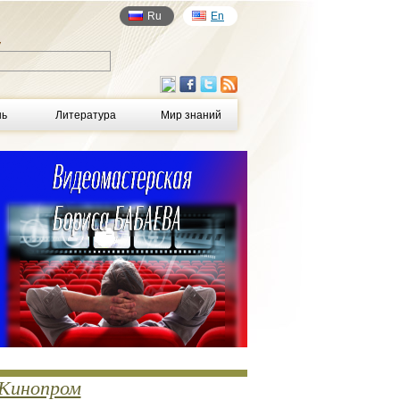
Ru
En
у
нь
Литература
Мир знаний
Кинопром