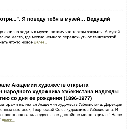
мотри...". Я поведу тебя в музей… Ведущий
о активно ходить в музеи, потому что театры закрыты. А музей -
асное место, где можно немного передохнуть от ташкентской
нать что-то новое
Далее...
але Академии художеств открыта
н народного художника Узбекистана Надежды
ию со дня ее рождения (1896-1977)
заторами являются Академия художеств Узбекистана, Дирекция
енных выставок, Творческий Союз художников Узбекистана. И
спроста она заняла здесь свое достойное место в цикле " Наше
"
Далее...