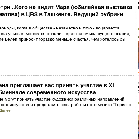
отри...Кого не видит Мара (юбилейная выставка
атова) в ЦВЗ в Ташкенте. Ведущий рубрики
риоды, когда в обществе - незаметно и тихо - воцаряется
ода уныние: множатся печали, теряется смысл существования,
е целей приносит гораздо меньше счастья, чем хотелось бы
на приглашает вас принять участие в ХI
биеннале современного искусства
е могут принять участие художники различных направлений
ого искусства и представить свои работы по тематике "Горизонт
Далее...