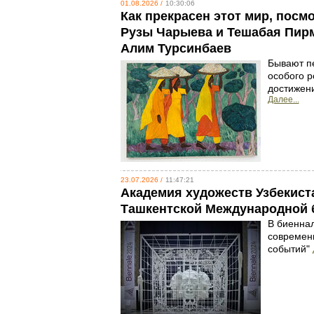
01.08.2026 /
10:30:06
Как прекрасен этот мир, посм
Рузы Чарыева и Тешабая Пирм
Алим Турсинбаев
Бывают пе
особого р
достижени
Далее...
23.07.2026 /
11:47:21
Академия художеств Узбекиста
Ташкентской Международной 
В биеннал
современн
событий"