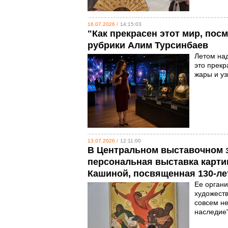
16.07.2026 /
14:15:03
"Как прекрасен этот мир, пос
рубрики Алим Турсинбаев
Летом над
это прекр
жары и уз
13.07.2026 /
12:11:00
В Центральном выставочном з
персональная выставка карти
Кашиной, посвященная 130-лет
Ее органи
художеств
совсем не
наследие