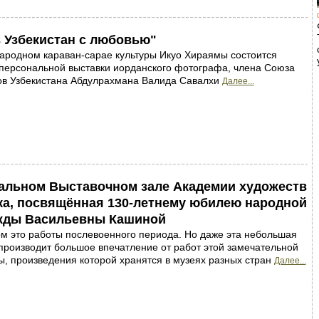
 Узбекистан с любовью"
ародном караван-сарае культуры Икуо Хираямы состоится
персональной выставки иорданского фотографа, члена Союза
ов Узбекистана Абдулрахмана Валида Савалхи
Далее...
ральном Выставочном зале Академии художеств
ка, посвящённая 130-летнему юбилею народной
жды Васильевны Кашиной
м это работы послевоенного периода. Но даже эта небольшая
производит большое впечатление от работ этой замечательной
, произведения которой хранятся в музеях разных стран
Далее...