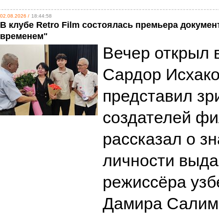
02.08.2026 /
18:44:58
В клубе Retro Film состоялась премьера докуме
временем"
Вечер открыл 
Сардор Исхако
представил зр
создателей фи
рассказал о з
личности выд
режиссёра узб
Дамира Салим