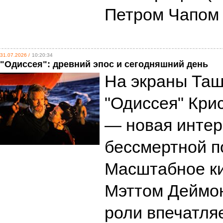
Петром Чапо
31.07.2026 /
10:20:34
"Одиссея": древний эпос и сегодняшний день
На экраны Та
"Одиссея" Кри
— новая интер
бессмертной п
Масштабное ки
Мэттом Деймон
роли впечатляе