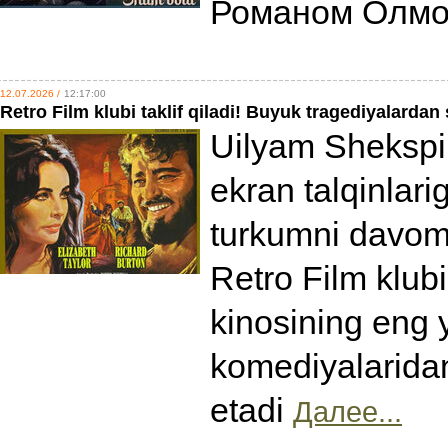
Романом Олм
12.07.2026 /
12:17:00
Retro Film klubi taklif qiladi! Buyuk tragediyalard
Uilyam Shekspir
ekran talqinlar
turkumni davom 
Retro Film klubi
kinosining eng 
komediyalaridan 
etadi
Далее...