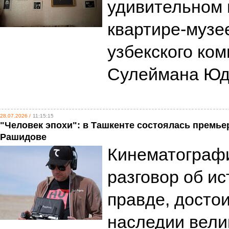
удивительном 
квартире-музе
узбекского ко
Сулеймана Ю
28.07.2026 /
11:15:15
"Человек эпохи": в Ташкенте состоялась премь
Рашидове
Кинематограф
разговор об и
правде, досто
наследии вели