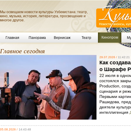
Мы освещаем новости культуры Узбекистана: театр,
кино, музыка, история, литература, просвещение и
многое другое.
Кинопром
Главная
Панорама
Вернисаж
Театр
Му
Главное сегодня
29.07.2026 /
11:42:21
Как создав
о Шарафе 
22 июля в одном
состоялся закр
Production, соз
сценария и реж
Первыми картин
Рашидова, пред
деятели культур
интеллигенция
05.08.2026 /
14:43:48