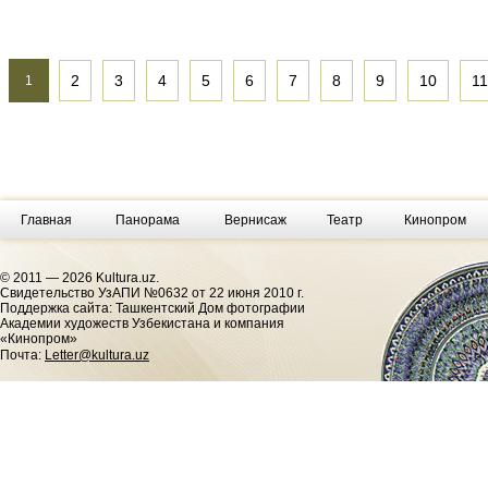
2
3
4
5
6
7
8
9
10
11
1
Главная
Панорама
Вернисаж
Театр
Кинопром
© 2011 — 2026 Kultura.uz.
Cвидетельство УзАПИ №0632 от 22 июня 2010 г.
Поддержка сайта: Ташкентский Дом фотографии
Академии художеств Узбекистана и компания
«Кинопром»
Почта:
Letter@kultura.uz