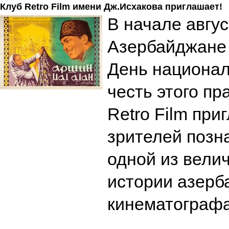
Клуб Retro Film имени Дж.Исхакова приглашает!
В начале авгус
Азербайджане
День национал
честь этого пр
Retro Film при
зрителей позн
одной из вели
истории азерб
кинематограф