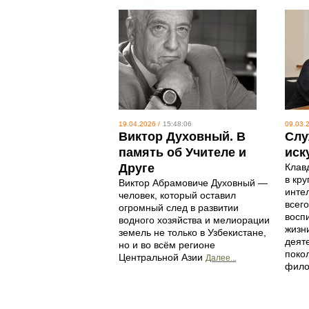
19.04.2026 /
15:48:06
09.03.2
Виктор Духовный. В
Слу
память об Учителе и
иск
Друге
Клав
в кру
Виктор Абрамовиче Духовный —
инте
человек, который оставил
всего
огромный след в развитии
восп
водного хозяйства и мелиорации
жизн
земель не только в Узбекистане,
деят
но и во всём регионе
поко
Центральной Азии
Далее...
фило