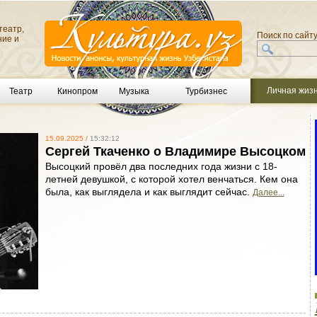
театр,
Поиск по сайт
ние и
Личная жиз
Театр
Кинопром
Музыка
Турбизнес
15.09.2025 /
15:32:12
Сергей Ткаченко о Владимире Высоцком
Высоцкий провёл два последних года жизни с 18-
летней девушкой, с которой хотел венчаться. Кем она
была, как выглядела и как выглядит сейчас.
Далее...