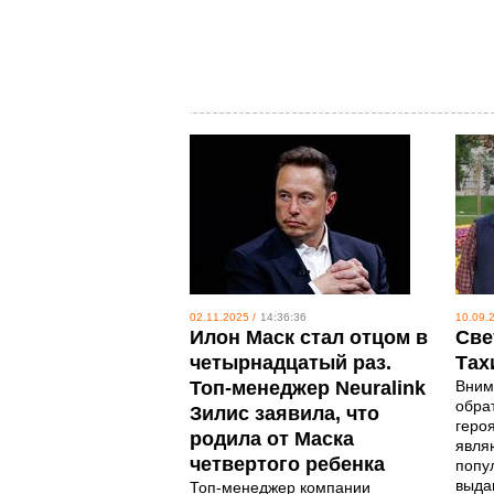
02.11.2025 /
14:36:36
10.09.2
Илон Маск стал отцом в
Све
четырнадцатый раз.
Тах
Топ-менеджер Neuralink
Вним
обрат
Зилис заявила, что
геро
родила от Маска
являю
четвертого ребенка
попу
выда
Топ-менеджер компании