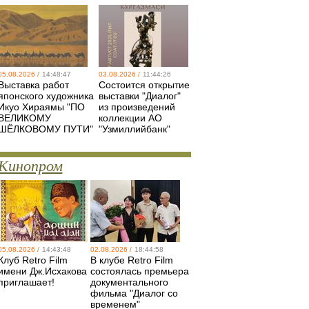
05.08.2026 /
14:48:47
03.08.2026 /
11:44:26
Выставка работ
Состоится открытие
японского художника
выставки "Диалог"
Икуо Хираямы "ПО
из произведений
ВЕЛИКОМУ
коллекции АО
ШЁЛКОВОМУ ПУТИ"
"Узмиллийбанк"
Кинопром
05.08.2026 /
14:43:48
02.08.2026 /
18:44:58
Клуб Retro Film
В клубе Retro Film
имени Дж.Исхакова
состоялась премьера
приглашает!
документального
фильма "Диалог со
временем"