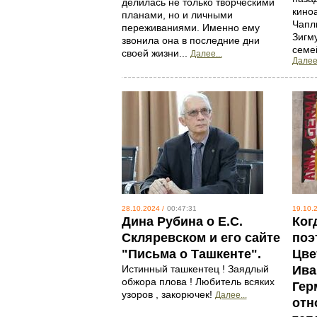
делилась не только творческими
киноа
планами, но и личными
Чапл
переживаниями. Именно ему
Зигм
звонила она в последние дни
семе
своей жизни...
Далее...
Далее.
28.10.2024 /
00:47:31
19.10.2
Дина Рубина о Е.С.
Ког
Скляревском и его сайте
поэ
"Письма о Ташкенте".
Цве
Истинный ташкентец ! Заядлый
Ива
обжора плова ! Любитель всяких
Гер
узоров , закорючек!
Далее...
отн