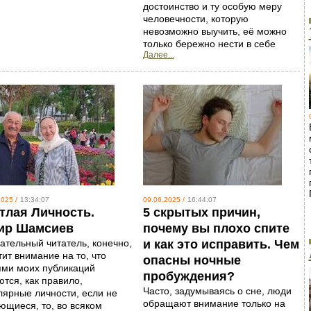
достоинство и ту особую меру
человечности, которую
невозможно выучить, её можно
только бережно нести в себе
Далее...
025 /
13:34:07
09.06.2025 /
16:44:07
тлая Личность.
5 скрытых причин,
ир Шамсиев
почему вы плохо спите
ательный читатель, конечно,
и как это исправить. Чем
ит внимание на то, что
опасны ночные
ями моих публикаций
пробуждения?
тся, как правило,
Часто, задумываясь о сне, люди
лярные личности, если не
обращают внимание только на
ющиеся, то, во всяком