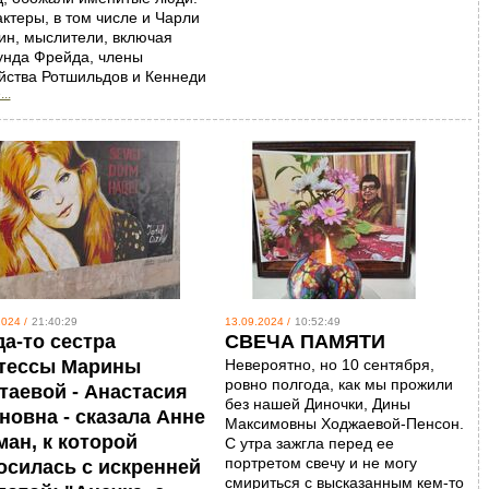
ктеры, в том числе и Чарли
ин, мыслители, включая
унда Фрейда, члены
йства Ротшильдов и Кеннеди
..
024 /
21:40:29
13.09.2024 /
10:52:49
да-то сестра
CВЕЧА ПАМЯТИ
тессы Марины
Невероятно, но 10 сентября,
ровно полгода, как мы прожили
таевой - Анастасия
без нашей Диночки, Дины
новна - сказала Анне
Максимовны Ходжаевой-Пенсон.
ман, к которой
С утра зажгла перед ее
портретом свечу и не могу
осилась с искренней
смириться с высказанным кем-то