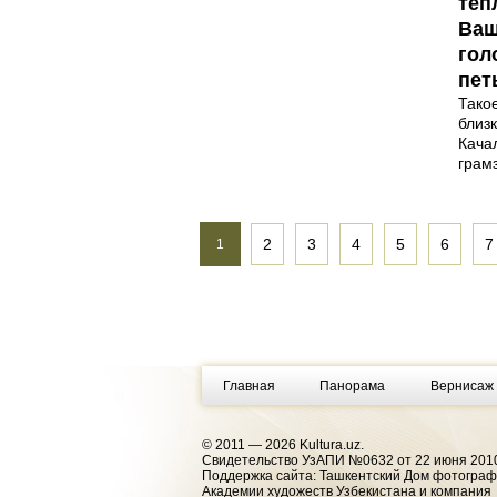
теп
Ваш
гол
пет
Тако
близ
Кача
грам
2
3
4
5
6
7
1
Главная
Панорама
Вернисаж
© 2011 — 2026 Kultura.uz.
Cвидетельство УзАПИ №0632 от 22 июня 2010
Поддержка сайта: Ташкентский Дом фотогра
Академии художеств Узбекистана и компания