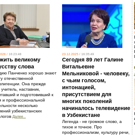
026 /
16:23:48
23.12.2025 /
16:35:49
жить великому
Сегодня 89 лет Галине
усству слова
Витальевне
дию Панченко хорошо знают
Мельниковой - человеку,
гу отечественной
с чьим голосом,
ллигенции. Она прежде
интонацией,
 учитель, наставник,
присутствием для
итавший и подготовивший к
и и профессиональной
многих поколений
ельности несколько
начиналось телевидение
лений узбекистанских
в Узбекистане
логов
Далее...
Легенда - не громкое слово, а
тихое и точное. Про
профессионализм, культуру речи,