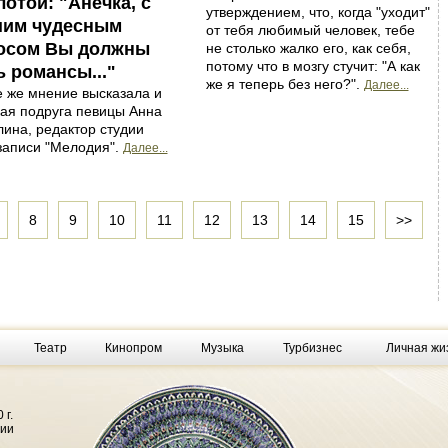
лотой: "Анечка, с
утверждением, что, когда "уходит"
им чудесным
от тебя любимый человек, тебе
осом Вы должны
не столько жалко его, как себя,
потому что в мозгу стучит: "А как
ь романсы..."
же я теперь без него?".
Далее...
е же мнение высказала и
кая подруга певицы Анна
лина, редактор студии
записи "Мелодия".
Далее...
8
9
10
11
12
13
14
15
>>
Театр
Кинопром
Музыка
Турбизнес
Личная жи
 г.
фии