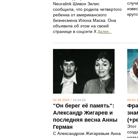
случ
Neuralink Шивон Зилис
изве
сообщила, что родила четвертого
круг
ребенка от американского
бизнесмена Илона Маска. Она
объявила об этом на своей
странице в соцсети X
Далее...
02.06.2025 /
10:24:24
09.03.2
"Он берег её память":
Фра
Александр Жигарев и
зна
последняя весна Анны
(+р
Герман
Этот
созд
С Александром Жигаревым Анна
наза