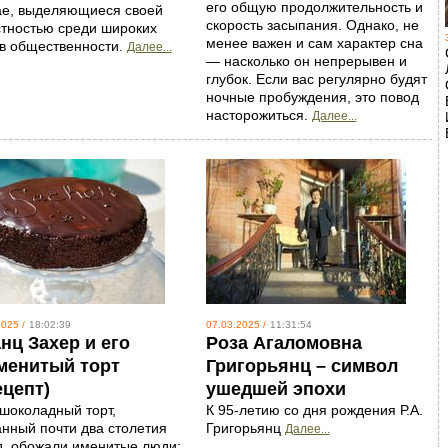
его общую продолжительность и
ае, выделяющиеся своей
скорость засыпания. Однако, не
стностью среди широких
менее важен и сам характер сна
ов общественности.
Далее...
— насколько он непрерывен и
глубок. Если вас регулярно будят
ночные пробуждения, это повод
насторожиться.
Далее...
025 /
18:02:39
07.03.2025 /
11:31:54
нц Захер и его
Роза Агаломовна
менитый торт
Григорьянц – символ
ецепт)
ушедшей эпохи
 шоколадный торт,
К 95-летию со дня рождения Р.А.
анный почти два столетия
Григорьянц
Далее...
д, обожали именитые люди: