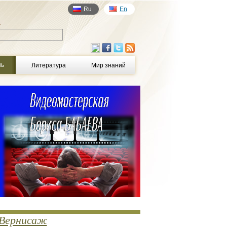
Ru
En
у
нь
Литература
Мир знаний
Вернисаж