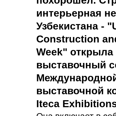
похорошел. Ст
интерьерная н
Узбекистана - "
Construction and
Week" открыла 
выставочный с
Международно
выставочной к
Iteca Exhibition