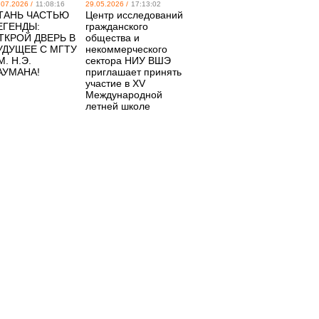
.07.2026 /
11:08:16
29.05.2026 /
17:13:02
ТАНЬ ЧАСТЬЮ
Центр исследований
ЕГЕНДЫ:
гражданского
ТКРОЙ ДВЕРЬ В
общества и
УДУЩЕЕ С МГТУ
некоммерческого
М. Н.Э.
сектора НИУ ВШЭ
АУМАНА!
приглашает принять
участие в XV
Международной
летней школе