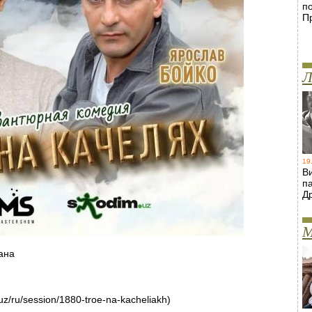
п
П
Л
19
В
п
Д
М
ана
uz/ru/session/1880-troe-na-kacheliakh)