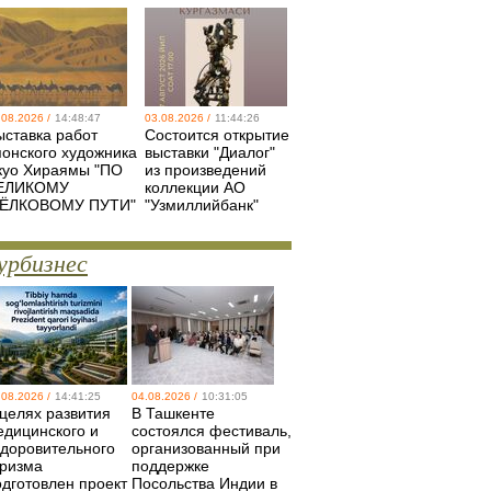
.08.2026 /
14:48:47
03.08.2026 /
11:44:26
ыставка работ
Состоится открытие
понского художника
выставки "Диалог"
куо Хираямы "ПО
из произведений
ЕЛИКОМУ
коллекции АО
ЁЛКОВОМУ ПУТИ"
"Узмиллийбанк"
урбизнес
.08.2026 /
14:41:25
04.08.2026 /
10:31:05
 целях развития
В Ташкенте
едицинского и
состоялся фестиваль,
здоровительного
организованный при
уризма
поддержке
одготовлен проект
Посольства Индии в