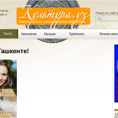
театр,
Поиск по сайт
ние и
Театр
Кинопром
Музыка
Турбизнес
Личная жиз
ашкенте!
В