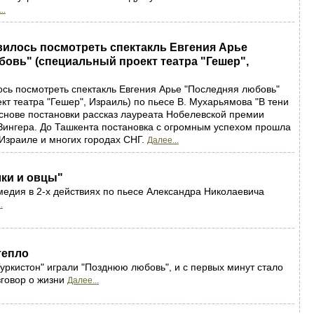
..
вилось посмотреть спектакль Евгения Арье
овь" (специальный проект театра "Гешер",
сь посмотреть спектакль Евгения Арье "Последняя любовь"
кт театра "Гешер", Израиль) по пьесе В. Мухарьямова "В тени
основе постановки рассказ лауреата Нобелевской премии
ингера. До Ташкента постановка с огромным успехом прошла
Израиле и многих городах СНГ.
Далее...
ки и овцы"
омедия в 2-х действиях по пьесе Александра Николаевича
.
тепло
Туркистон" играли "Позднюю любовь", и с первых минут стало
зговор о жизни
Далее...