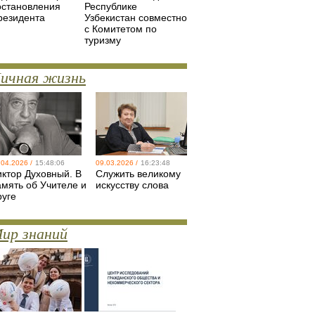
остановления
Республике
резидента
Узбекистан совместно
с Комитетом по
туризму
ичная жизнь
.04.2026 /
15:48:06
09.03.2026 /
16:23:48
иктор Духовный. В
Служить великому
амять об Учителе и
искусству слова
руге
ир знаний