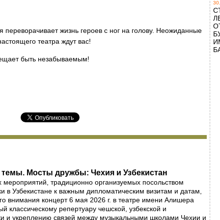
30
С
Л
О
ая переворачивает жизнь героев с ног на голову. Неожиданные
Б
астоящего театра ждут вас!
И
Б
бещает быть незабываемым!
темы. Мосты дружбы: Чехия и Узбекистан
х мероприятий, традиционно организуемых посольством
и в Узбекистане к важным дипломатическим визитам и датам,
го внимания концерт 6 мая 2026 г. в театре имени Алишера
й классическому репертуару чешской, узбекской и
ки и укреплению связей между музыкальными школами Чехии и