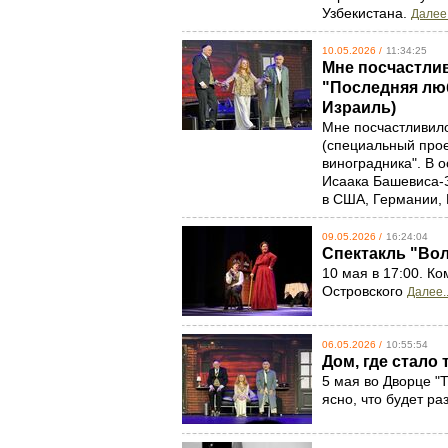
Узбекистана.
Далее.
10.05.2026 /
11:34:25
Мне посчастли
"Последняя люб
Израиль)
Мне посчастливило
(специальный прое
виноградника". В 
Исаака Башевиса-З
в США, Германии, 
09.05.2026 /
16:24:04
Спектакль "Вол
10 мая в 17:00. К
Островского
Далее..
06.05.2026 /
10:55:54
Дом, где стало 
5 мая во Дворце "
ясно, что будет ра