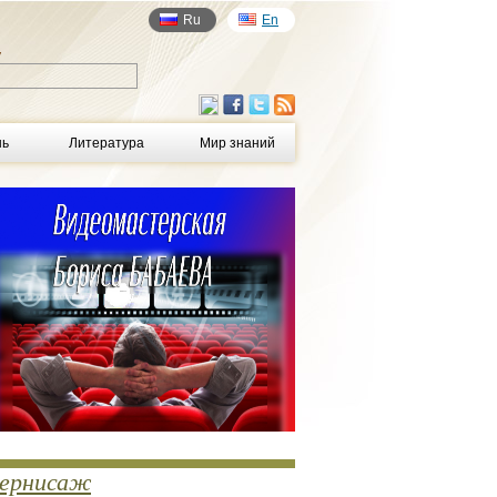
Ru
En
у
нь
Литература
Мир знаний
ернисаж