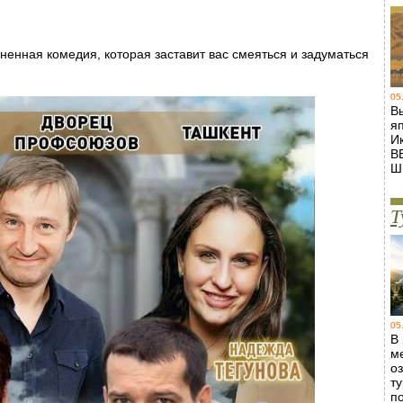
ненная комедия, которая заставит вас смеяться и задуматься
05
В
я
И
В
Ш
Т
05
В
м
о
т
п