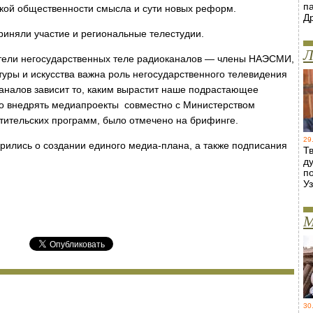
п
окой общественности смысла и сути новых реформ.
Д
риняли участие и региональные телестудии.
Л
ители негосударственных теле радиоканалов — члены НАЭСМИ,
уры и искусства важна роль негосударственного телевидения
каналов зависит то, каким вырастит наше подрастающее
но внедрять медиапроекты совместно с Министерством
етительских программ, было отмечено на брифинге.
29
рились о создании единого медиа-плана, а также подписания
Т
д
п
У
М
30