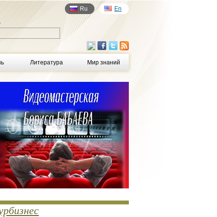
Ru
En
у
нь
Литература
Мир знаний
урбизнес