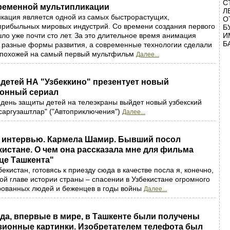
С
ременной мультипликации
Л
кация является одной из самых быстрорастущих,
О
прибыльных мировых индустрий. Со времени создания первого
Б
о уже почти сто лет. За это длительное время анимация
И
Б
 разные формы развития, а современные технологии сделали
 похожей на самый первый мультфильм
Далее...
детей НА "Узбеккино" презентует новый
онный сериал
день защиты детей на телеэкраны выйдет новый узбекский
саргузаштлар" ("Автоприключения")
Далее...
интервью. Кармела Шамир. Бывший посол
кистане. О чем она рассказала мне для фильма
це Ташкента"
бекистан, готовясь к приезду сюда в качестве посла я, конечно,
той главе истории страны – спасении в Узбекистане огромного
рованных людей и беженцев в годы войны
Далее...
ода, впервые в мире, в Ташкенте были получены
зионные картинки. Изобретателем телефота был