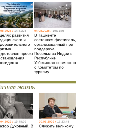
.08.2026 /
14:41:25
04.08.2026 /
10:31:05
 целях развития
В Ташкенте
едицинского и
состоялся фестиваль,
здоровительного
организованный при
уризма
поддержке
одготовлен проект
Посольства Индии в
остановления
Республике
резидента
Узбекистан совместно
с Комитетом по
туризму
ичная жизнь
.04.2026 /
15:48:06
09.03.2026 /
16:23:48
иктор Духовный. В
Служить великому