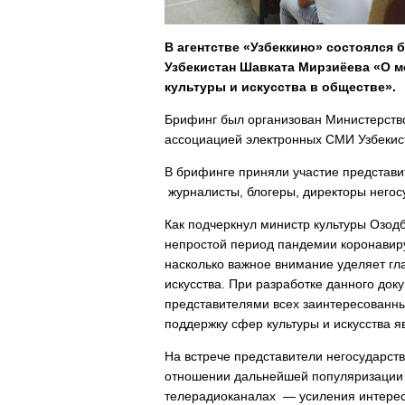
В агентстве «Узбеккино» состоялся
Узбекистан Шавката Мирзиёева «О 
культуры и искусства в обществе».
Брифинг был организован Министерство
ассоциацией электронных СМИ Узбекис
В брифинге приняли участие представи
журналисты, блогеры, директоры негос
Как подчеркнул министр культуры Озодб
непростой период пандемии коронавиру
насколько важное внимание уделяет гла
искусства. При разработке данного до
представителями всех заинтересованны
поддержку сфер культуры и искусства 
На встрече представители негосударст
отношении дальнейшей популяризации к
телерадиоканалах — усиления интерес