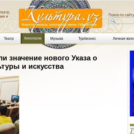
театр,
Поиск по сайт
ние и
Кинопром
Театр
Музыка
Турбизнес
Личная жиз
ли значение нового Указа о
туры и искусства
Т