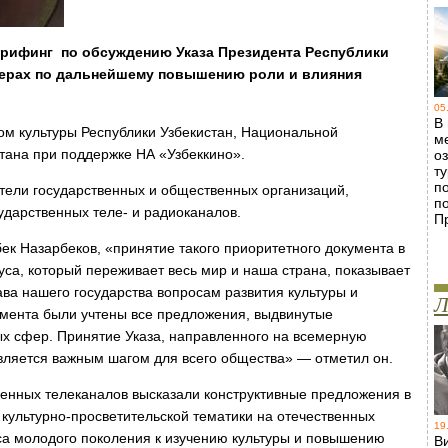
 брифинг по обсуждению Указа Президента Республики
мерах по дальнейшему повышению роли и влияния
05
В
м культуры Республики Узбекистан, Национальной
м
тана при поддержке НА «Узбеккино».
о
т
п
тели государственных и общественных организаций,
п
ударственных теле- и радиоканалов.
П
ек Назарбеков, «принятие такого приоритетного документа в
са, который переживает весь мир и наша страна, показывает
ва нашего государства вопросам развития культуры и
Л
кумента были учтены все предложения, выдвинутые
х сфер. Принятие Указа, направленного на всемерную
является важным шагом для всего общества» — отметил он.
венных телеканалов высказали конструктивные предложения в
ультурно-просветительской тематики на отечественных
19
а молодого поколения к изучению культуры и повышению
В