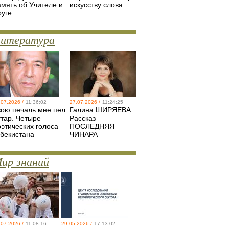
амять об Учителе и
искусству слова
руге
итература
.07.2026 /
11:36:02
27.07.2026 /
11:24:25
вою печаль мне пел
Галина ШИРЯЕВА.
утар. Четыре
Рассказ
оэтических голоса
ПОСЛЕДНЯЯ
збекистана
ЧИНАРА
ир знаний
.07.2026 /
11:08:16
29.05.2026 /
17:13:02