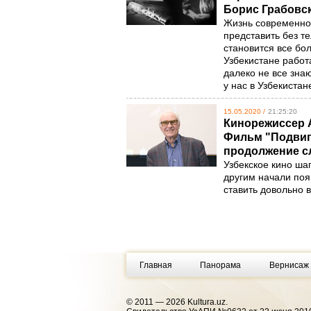
Борис Грабовс
Жизнь современног
представить без т
становится все бо
Узбекистане работа
далеко не все зна
у нас в Узбекиста
15.05.2020 /
21:25:20
Кинорежиссер А
Фильм "Подвиг 
продолжение с
Узбекское кино шаг
другим начали поя
ставить довольно 
Главная
Панорама
Вернисаж
© 2011 — 2026 Kultura.uz.