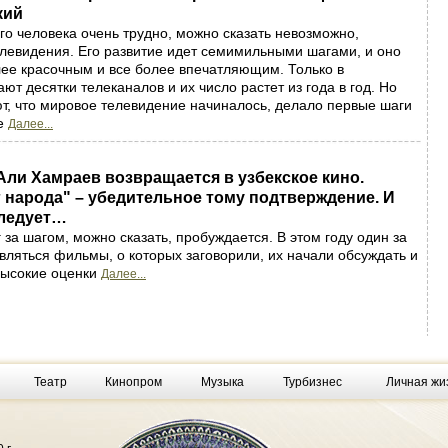
кий
о человека очень трудно, можно сказать невозможно,
елевидения. Его развитие идет семимильными шагами, и оно
лее красочным и все более впечатляющим. Только в
ют десятки телеканалов и их число растет из года в год. Но
ют, что мировое телевидение начиналось, делало первые шаги
не
Далее...
ли Хамраев возвращается в узбекское кино.
народа" – убедительное тому подтверждение. И
ледует…
 за шагом, можно сказать, пробуждается. В этом году один за
вляться фильмы, о которых заговорили, их начали обсуждать и
высокие оценки
Далее...
Театр
Кинопром
Музыка
Турбизнес
Личная жи