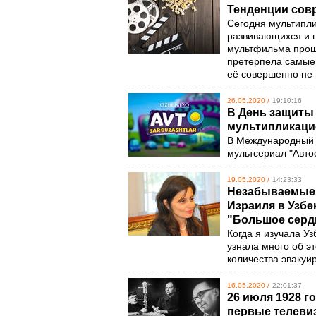
Тенденции сов
Сегодня мультипли
развивающихся и 
мультфильма прошл
претерпела самые
её совершенно не
26.05.2020 /
19:10:16
В День защиты 
мультипликаци
В Международный 
мультсериал "Авто
19.05.2020 /
14:23:33
Незабываемые 
Израиля в Узбе
"Большое серд
Когда я изучала Уз
узнала много об э
количества эвакуи
16.05.2020 /
22:01:37
26 июля 1928 г
первые телеви