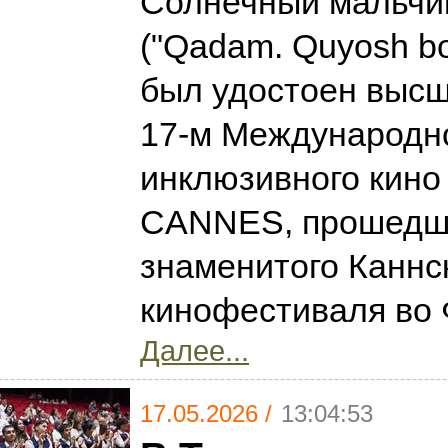
Солнечный мальчи
("Qadam. Quyosh bol
был удостоен высш
17-м Международн
инклюзивного кин
CANNES, прошедш
знаменитого Каннс
кинофестиваля во
Далее...
17.05.2026 /
13:04:53