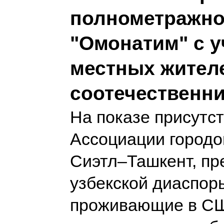
полнометражно
"Омонатим" с у
местных жител
соотечественн
На показе присутс
Ассоциации городо
Сиэтл–Ташкент, пр
узбекской диаспор
проживающие в СШ