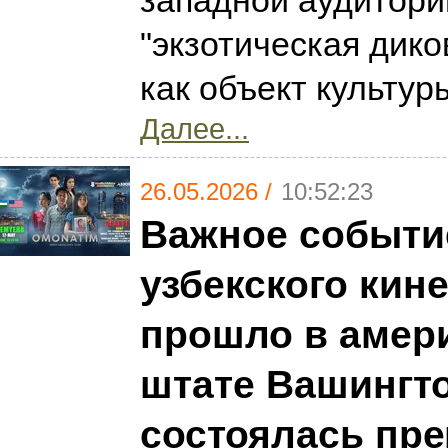
западной аудитории
"экзотическая дико
как объект культур
Далее...
26.05.2026 /
10:52:23
Важное событи
узбекского кин
прошло в амер
штате Вашингто
состоялась пр