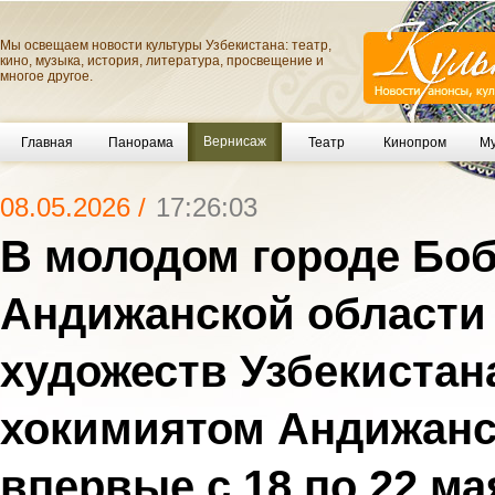
Мы освещаем новости культуры Узбекистана: театр,
кино, музыка, история, литература, просвещение и
многое другое.
Вернисаж
Главная
Панорама
Театр
Кинопром
Му
08.05.2026 /
17:26:03
В молодом городе Боб
Андижанской области
художеств Узбекистан
хокимиятом Андижанс
впервые с 18 по 22 ма