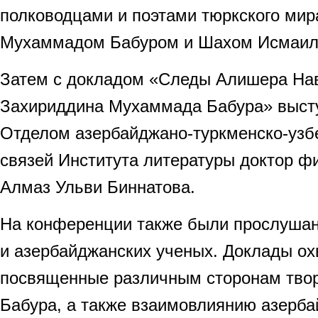
полководцами и поэтами тюркского мир
Мухаммадом Бабуром и Шахом Исмаил
Затем с докладом «Следы Алишера Нав
Захириддина Мухаммада Бабура» выст
Отделом азербайджано-туркменско-узб
связей Института литературы доктор ф
Алмаз Ульви Биннатова.
На конференции также были прослушан
и азербайджанских ученых. Доклады ох
посвященные различным сторонам твор
Бабура, а также взаимовлиянию азерба