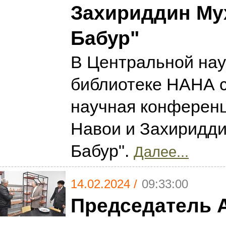
Захириддин М
Бабур"
В Центральной на
библиотеке НАНА 
научная конферен
Навои и Захиридд
Бабур".
Далее...
14.02.2024 /
09:33:00
Председатель 