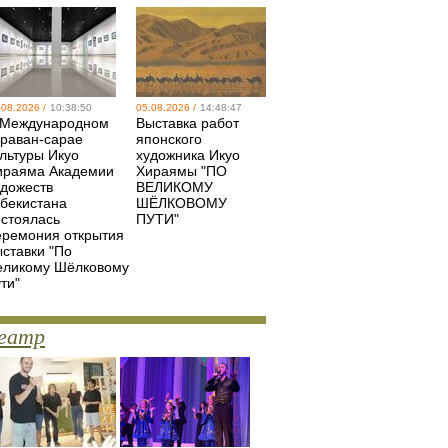
.08.2026 /
10:38:50
05.08.2026 /
14:48:47
 Международном
Выставка работ
араван-сарае
японского
ультуры Икуо
художника Икуо
ираяма Академии
Хираямы "ПО
удожеств
ВЕЛИКОМУ
збекистана
ШЁЛКОВОМУ
остоялась
ПУТИ"
еремония открытия
ыставки "По
еликому Шёлковому
ти"
еатр