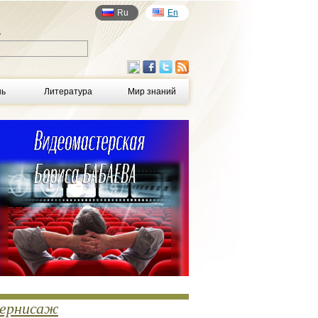
Ru
En
у
нь
Литература
Мир знаний
ернисаж