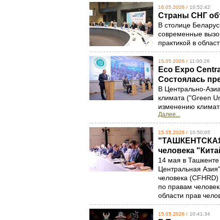
16.05.2026 /
10:52:42
Страны СНГ об
В столице Беларус
современные вызов
практикой в ​​обла
15.05.2026 /
11:00:26
Eco Expo Centra
Состоялась пр
В Центрально-Ази
климата ("Green Un
изменению климата
Далее...
15.05.2026 /
10:50:05
"ТАШКЕНТСКАЯ
человека "Кита
14 мая в Ташкенте
Центральная Азия"
человека (CFHRD)
по правам человек
области прав чело
15.05.2026 /
10:41:34