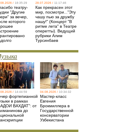
.08.2026 /
18:35:29
28.07.2026 /
11:17:46
пасибо театру-
Как прекрасен этот
удии "Другие
мир, посмотри..."Эту
ери" за вечер,
чашу пью за дружбу
осле которого
нашу!" (Концерт "В
орошее
ритме лета" в Театре
астроение
оперетты). Ведущий
арантировано
рубрики Алим
адолго
Турсинбаев
узыка
.08.2026 /
14:44:59
04.08.2026 /
10:34:32
ечер фортепианной
Мастер-класс
узыки в рамках
Евгения
САДОИ ВАХДАТ": от
Брокмиллера в
ахманинова до
Государственной
ациональной
консерватории
ранскрипции
Узбекистана