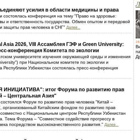
Л
ъединяют усилия в области медицины и права
и состоялась конференция на тему "Право на здоровье:
ы и ответственность государства. Обмен опытом и передовой
сти защиты прав человека в СНГ"
Далее...
19
l Asia 2026, VIII Ассамблея ГЭФ и Green University:
В
есс-конференция Комитета по экологии
п
атском университете изучения окружающей среды и изменения
Д
iversity") при Национальном комитете по экологии и
 Республики Узбекистан состоялась пресс-конференция
 ИНИЦИАТИВА": итог Форума по развитию прав
й – Центральная Азия"
 состоялся Форум по развитию прав человека "Китай –
, организованный Китайским фондом по развитию прав
 совместно с Национальным центром Республики Узбекистан
а. Тема Форума – "Совместное содействие прогрессу в
века посредством высококачественного развития."
Далее...