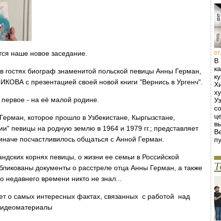
ется наше новое заседание.
07
В
к
 в гостях биограф знаменитой польской певицы Анны Герман,
к
КОВА с презентацией своей новой книги "Вернись в Ургенч".
Х
х
 первое - на её малой родине.
У
с
ц
Герман, которое прошло в Узбекистане, Кыргызстане,
в
ии" певицы на родную землю в 1964 и 1979 гг.; представляет
В
иначе посчастливилось общаться с Анной Герман.
пу
андских корнях певицы, о жизни ее семьи в Российской
Т
бликованы документы о расстреле отца Анны Герман, а также
о недавнего времени никто не знал...
ет о самых интересных фактах, связанных с работой над
 видеоматериалы