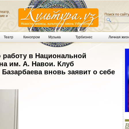
театр,
Поиск по сайт
ние и
Театр
Кинопром
Музыка
Турбизнес
Личная жиз
 работу в Национальной
на им. А. Навои. Клуб
. Базарбаева вновь заявит о себе
В