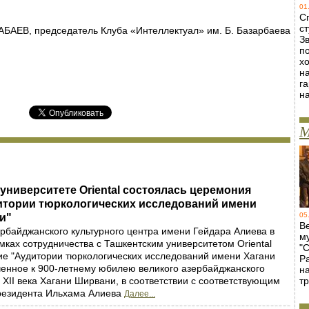
01
С
ст
, председатель Клуба «Интеллектуал» им. Б. Базарбаева
Зв
п
х
н
г
н
М
университете Oriental состоялась церемония
итории тюркологических исследований имени
05
и"
В
рбайджанского культурного центра имени Гейдара Алиева в
м
амках сотрудничества с Ташкентским университетом Oriental
"
ие "Аудитории тюркологических исследований имени Хагани
Р
енное к 900-летнему юбилею великого азербайджанского
н
 XII века Хагани Ширвани, в соответствии с соответствующим
т
езидента Ильхама Алиева
Далее...